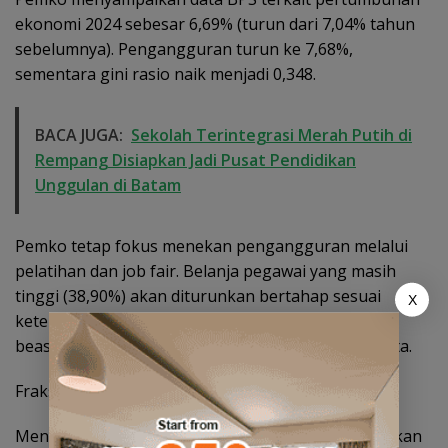
ekonomi 2024 sebesar 6,69% (turun dari 7,04% tahun
sebelumnya). Pengangguran turun ke 7,68%,
sementara gini rasio naik menjadi 0,348.
BACA JUGA:
Sekolah Terintegrasi Merah Putih di
Rempang Disiapkan Jadi Pusat Pendidikan
Unggulan di Batam
Pemko tetap fokus menekan pengangguran melalui
pelatihan dan job fair. Belanja pegawai yang masih
tinggi (38,90%) akan diturunkan bertahap sesuai
X
ketentuan maksimal 30%. Pemko juga mendukung
beasiswa dan program penguatan sektor pariwisata.
Fraksi PAN-Demokrat-PPP
Menanggapi Safari Ramadhan, Pemko menyampaikan