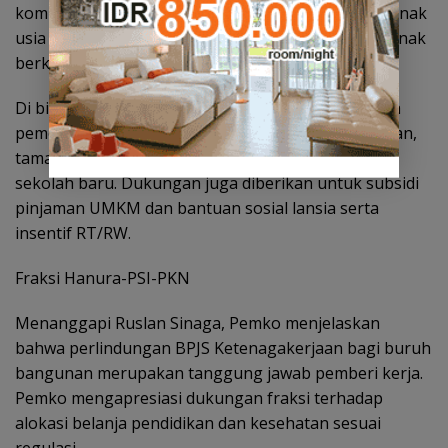
komitmen memfasilitasi dokumen kependudukan anak
usia wajib belajar dan koordinasi pendidikan bagi anak
berkebutuhan khusus.
Di bidang infrastruktur, anggaran difokuskan pada
pemeliharaan jalan, revitalisasi kantor pemerintahan,
taman kota, penerangan jalan, dan pembangunan
sekolah baru. Dukungan juga diberikan untuk subsidi
pinjaman UMKM dan bantuan sosial lansia serta
insentif RT/RW.
Fraksi Hanura-PSI-PKN
Menanggapi Ruslan Sinaga, Pemko menjelaskan
bahwa perlindungan BPJS Ketenagakerjaan bagi buruh
bangunan merupakan tanggung jawab pemberi kerja.
Pemko mengapresiasi dukungan fraksi terhadap
alokasi belanja pendidikan dan kesehatan sesuai
regulasi.