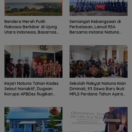
Bendera Merah Putih
Semangat Kebangsaan di
Raksasa Berkibar di Ujung
Perbatasan, Lanud RSA
Utara Indonesia, Basarnas
Bersama Instansi Natuna
Natuna Gaungkan
Meriahkan Persiapan HUT
Nasionalisme dari Wilayah
Ke-81 RI
Perbatasan
Kejari Natuna Tahan Kades
Sekolah Rakyat Natuna Kian
Selaut Nonaktif, Dugaan
Diminati, 93 Siswa Baru Ikuti
Korupsi APBDes Rugikan
MPLS Perdana Tahun Ajaran
Negara Rp533 Juta
2026