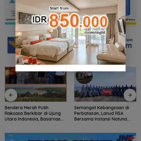
Semangat Kebangsaan di
Konjen RI Johor Dukung
Perbatasan, Lanud RSA
Penuh Family Rally Wisata
Bersama Instansi Natuna
dan International Soccer
Meriahkan Persiapan HUT
Batam Cup 2026
Ke-81 RI