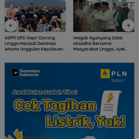
Wagub Nyanyang Salat
Peringati HPN 2026,
Iduladha Bersama
Komunitas Jurnalis Kepri
Masyarakat Lingga, Ajak
Gelar Syukuran hingga
Perkuat Nilai Pengorbanan
Ziarah Makam Tokoh Pers
dan Solidaritas