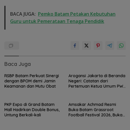
BACA JUGA:
Pemko Batam Petakan Kebutuhan
Guru untuk Pemerataan Tenaga Pendidik
Baca Juga
RSBP Batam Perkuat Sinergi
Arogansi Jakarta di Beranda
dengan BPOM demi Jamin
Negeri: Catatan dari
Keamanan dan Mutu Obat
Pertemuan Ketua Umum PWI
dan KJK di Batam
PKP Expo di Grand Batam
Amsakar Achmad Resmi
Mall Hadirkan Double Bonus,
Buka Batam Grassroot
Untung Berkali-kali
Football Festival 2026, Buka
Jalan Talenta Muda Batam
ke Level Internasional