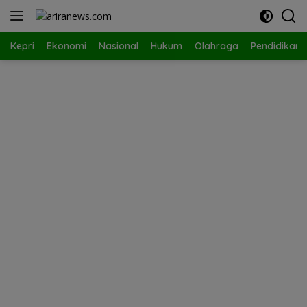
Langsung
ke
konten
Kepri
Ekonomi
Nasional
Hukum
Olahraga
Pendidikan