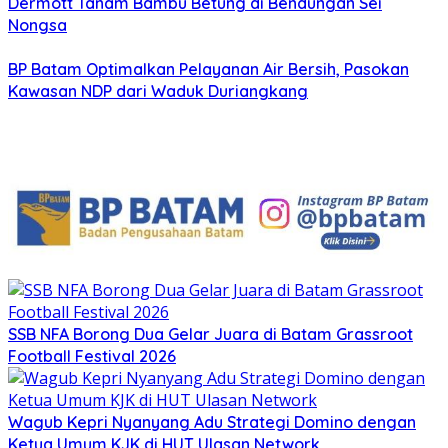
Dermott Tanam Bambu Betung di Bendungan Sei
Nongsa
BP Batam Optimalkan Pelayanan Air Bersih, Pasokan
Kawasan NDP dari Waduk Duriangkang
SSB NFA Borong Dua Gelar Juara di Batam Grassroot
Football Festival 2026
Wagub Kepri Nyanyang Adu Strategi Domino dengan
Ketua Umum KJK di HUT Ulasan Network