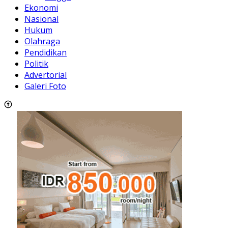
Ekonomi
Nasional
Hukum
Olahraga
Pendidikan
Politik
Advertorial
Galeri Foto