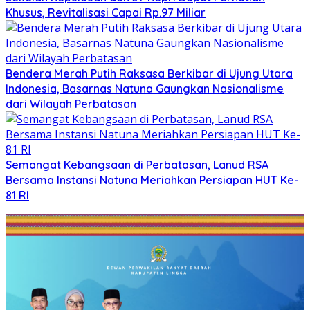
Khusus, Revitalisasi Capai Rp.97 Miliar
Bendera Merah Putih Raksasa Berkibar di Ujung Utara
Indonesia, Basarnas Natuna Gaungkan Nasionalisme
dari Wilayah Perbatasan
Semangat Kebangsaan di Perbatasan, Lanud RSA
Bersama Instansi Natuna Meriahkan Persiapan HUT Ke-
81 RI