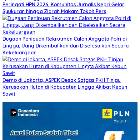
Peringati HPN 2026, Komunitas Jurnalis Kepri Gelar
Syukuran hingga Ziarah Makam Tokoh Pers
Dugaan Penipuan Rekrutmen Calon Anggota Polri di
Lingga, Uang Dikembalikan dan Diselesaikan Secara
Kekeluargaan
Demo di Jakarta, ASPEK Desak Satgas PKH Tinjau
Kerusakan Hutan di Kabupaten Lingga Akibat Kebun
Sawit