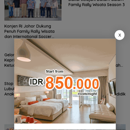
Family Rally Wisata Season 3
Konjen RI Johor Dukung
Penuh Family Rally Wisata
X
dan International Soccer
Batam Cup 2026
Gelombang Mundur dari PWI
BP Batam Perkuat
Kepri Berlanjut, Socrates
Transparansi Layanan
Ketua Pertama Periode
Pertanahan, Alokasi Tanah
2004–2008 Ikut Tinggalkan
Reguler Segera Hadir Melalui
Organisasi
LMS
Stop Penyelidikan, Polsek
Pemko Batam Petakan
Lubuk Baja Tegaskan Kasus
Kebutuhan Guru untuk
Anak Murni Masalah Hak
Pemerataan Tenaga Pendidik
Asuh