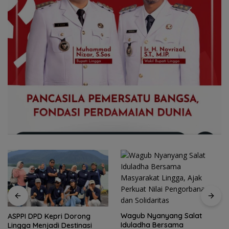
Wagub Nyanyang Salat
pri Dorong
Peringati HPN
Iduladha Bersama
di Destinasi
Komunitas Jur