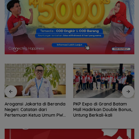
arta di Beranda
PKP Expo di Grand Batam
Amsakar Ach
an dari
Mall Hadirkan Double Bonus,
Buka Batam G
etua Umum PWI
Untung Berkali-kali
Football Festi
Batam
Jalan Talent
ke Level Inter