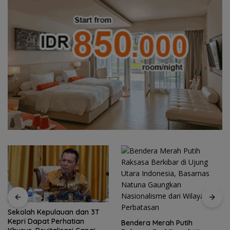
ulauan dan 3T
Semangat Ke
Perhatian
Perbatasan, 
Bendera Merah Putih