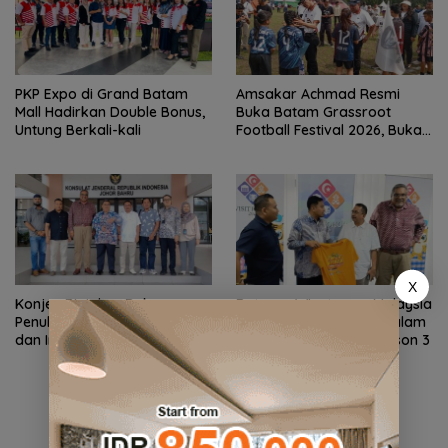
PKP Expo di Grand Batam
Amsakar Achmad Resmi
Mall Hadirkan Double Bonus,
Buka Batam Grassroot
Untung Berkali-kali
Football Festival 2026, Buka
Jalan Talenta Muda Batam
ke Level Internasional
X
Konjen RI Johor Dukung
Ratusan Wisatawan Malaysia
Penuh Family Rally Wisata
Bakal Jelajahi Batam dalam
dan International Soccer
Family Rally Wisata Season 3
Batam Cup 2026