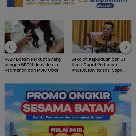
inergi
Sekolah Kepulauan dan 3T
Arogansi Jakarta di B
amin
Kepri Dapat Perhatian
Negeri: Catatan dari
Obat
Khusus, Revitalisasi Capai
Pertemuan Ketua Umu
Rp.97 Miliar
dan KJK di Batam