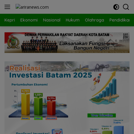
Langsung
ke
konten
Kepri
Ekonomi
Nasional
Hukum
Olahraga
Pendidikan