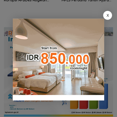
Korupsi APBDes Rugikan
MPLS Perdana Tahun Ajaran
Negara Rp533 Juta
2026
X