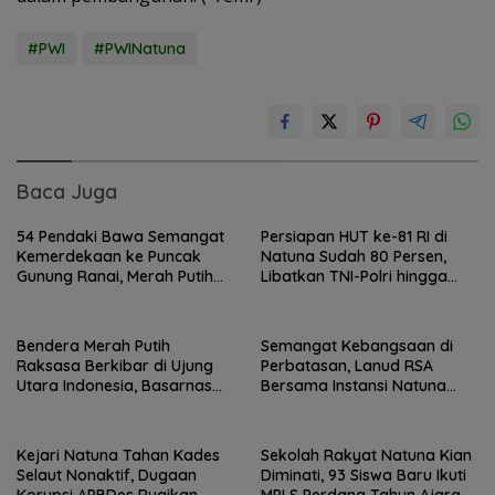
#PWI
#PWINatuna
Baca Juga
54 Pendaki Bawa Semangat
Persiapan HUT ke-81 RI di
Kemerdekaan ke Puncak
Natuna Sudah 80 Persen,
Gunung Ranai, Merah Putih
Libatkan TNI-Polri hingga
Berkibar di Atas Natuna
Tim Medis
Bendera Merah Putih
Semangat Kebangsaan di
Raksasa Berkibar di Ujung
Perbatasan, Lanud RSA
Utara Indonesia, Basarnas
Bersama Instansi Natuna
Natuna Gaungkan
Meriahkan Persiapan HUT
Nasionalisme dari Wilayah
Ke-81 RI
Perbatasan
Kejari Natuna Tahan Kades
Sekolah Rakyat Natuna Kian
Selaut Nonaktif, Dugaan
Diminati, 93 Siswa Baru Ikuti