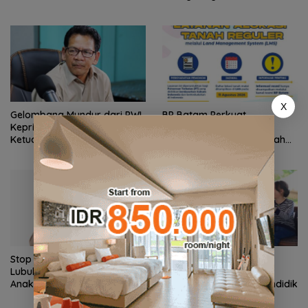
Batam Cup 2026
X
Gelombang Mundur dari PWI
BP Batam Perkuat
Kepri Berlanjut, Socrates
Transparansi Layanan
Ketua Pertama Periode
Pertanahan, Alokasi Tanah
2004–2008 Ikut Tinggalkan
Reguler Segera Hadir Melalui
Organisasi
LMS
Stop Penyelidikan, Polsek
Pemko Batam Petakan
Lubuk Baja Tegaskan Kasus
Kebutuhan Guru untuk
Anak Murni Masalah Hak
Pemerataan Tenaga Pendidik
Asuh