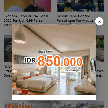
Ekonomi Kepri di Triwulan II
Hasan: Kepri Hadapi
2026 Tumbuh 6,99 Persen,
Persaingan Pariwisata
X
Tertinggi di Sumatera
Regional, Pelayanan Jadi
Kunci Rebut Wisatawan
RSBP Batam Torehkan
Rayakan Kemerdekaan
Standar Pelayanan Kelas
dengan Cita Rasa Nusantara,
Dunia, Raih Diamond Status
Grand Mercure Batam Centre
dari WSO
Hadirkan “Flavours of
Nusantara”