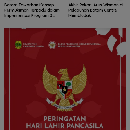
rkan Konsep
Akhir Pekan, Arus Wisman di
Perkuat Ketah
Terpadu dalam
Pelabuhan Batam Centre
BP Batam Ga
i Program 3
Membludak
Dermott Tan
Betung di Ben
Nongsa