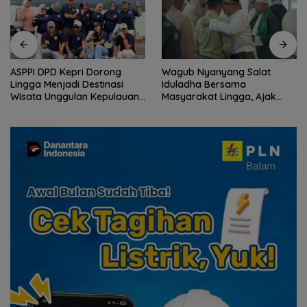
pri Dorong
Wagub Nyanyang Salat
Peringati HPN
di Destinasi
Iduladha Bersama
Komunitas Jur
ulan Kepulauan
Masyarakat Lingga, Ajak
Gelar Syukur
Perkuat Nilai Pengorbanan
Ziarah Makam
dan Solidaritas