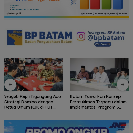
yang Adu
Batam Tawarkan Konsep
Polsek Jemaja Jami
engan
Permukiman Terpadu dalam
Keamanan Turname
 HUT
Implementasi Program 3
Bola HUT RI, Tamba
Juta Rumah
Personel di Lapanga