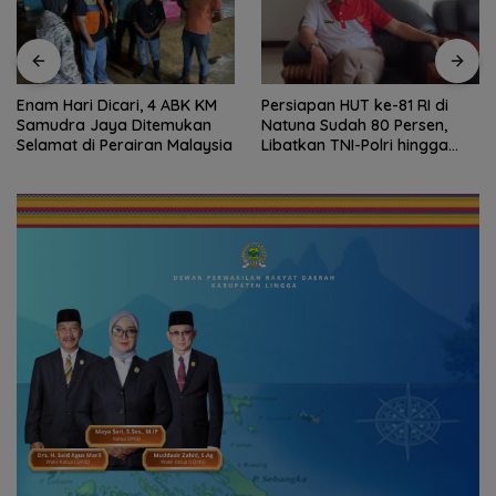
cari, 4 ABK KM
Persiapan HUT ke-81 RI di
Sekolah Kepu
a Ditemukan
Natuna Sudah 80 Persen,
Kepri Dapat P
erairan Malaysia
Libatkan TNI-Polri hingga
Khusus, Revita
Tim Medis
Rp.97 Miliar