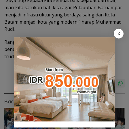
“Saya titip kepada kita semua, baik pejabat dan staf,
mari kita satukan hati kita agar Pelabuhan Batuampar
menjadi infrastruktur yang berdaya saing dan Kota
Batam menjadi kota yang modern,” harap Muhammad
Rudi.
X
Rangkaian seremoni kemudian diakhiri dengan
penekanan sirine dan pengecoran on-site pertama
truck mixer secara simbolis. (rud/agm)
Baca Juga