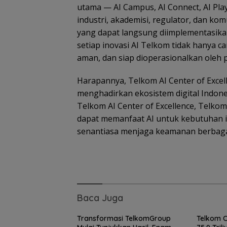
utama — AI Campus, AI Connect, AI P
industri, akademisi, regulator, dan k
yang dapat langsung diimplementasikan
setiap inovasi AI Telkom tidak hanya ca
aman, dan siap dioperasionalkan oleh 
Harapannya, Telkom AI Center of Exce
Fasilitas Mening
menghadirkan ekosistem digital Indone
TKN 002 Bungu
Timur Laut But
Telkom AI Center of Excellence, Telko
dan Pagar Dem
dapat memanfaat AI untuk kebutuhan i
Keselamatan Si
senantiasa menjaga keamanan berbagai 
Baca Juga
Transformasi TelkomGroup
Telkom 