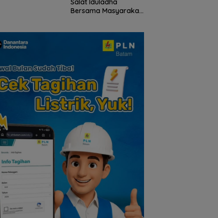
Salat Iduladha
lauan Riau
Tokoh Pers
Bersama Masyarakat
Lingga, Ajak Perkuat
Nilai Pengorbanan
dan Solidaritas