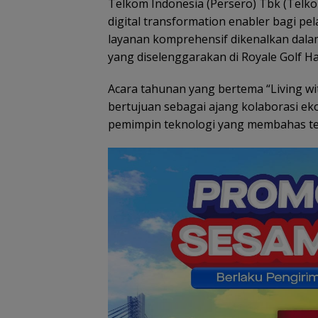
Pemko Batam
Telkom Indonesia (Persero) Tbk (Tel
Petakan Kebutu
digital transformation enabler bagi pel
Guru untuk
layanan komprehensif dikenalkan dalam
Pemerataan Te
Pendidik
yang diselenggarakan di Royale Golf Hal
Acara tahunan yang bertema “Living with
bertujuan sebagai ajang kolaborasi eko
pemimpin teknologi yang membahas tent