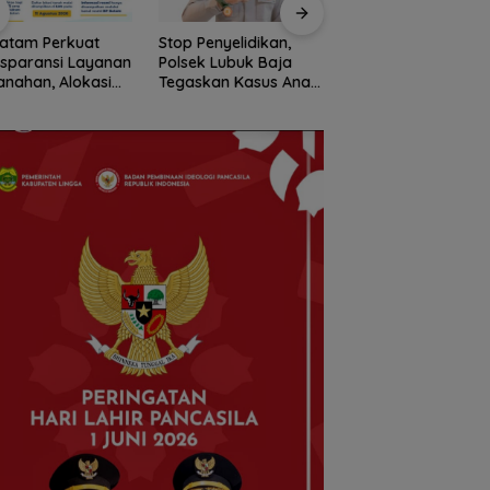
atam Perkuat
Stop Penyelidikan,
Pemko Batam
sparansi Layanan
Polsek Lubuk Baja
Petakan Kebutuha
anahan, Alokasi
Tegaskan Kasus Anak
Guru untuk
h Reguler Segera
Murni Masalah Hak
Pemerataan Tena
r Melalui LMS
Asuh
Pendidik