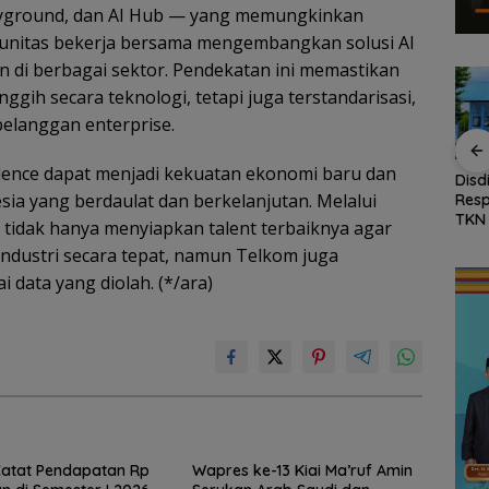
layground, dan AI Hub — yang memungkinkan
omunitas bekerja bersama mengembangkan solusi AI
 di berbagai sektor. Pendekatan ini memastikan
nggih secara teknologi, tetapi juga terstandarisasi,
pelanggan enterprise.
llence dapat menjadi kekuatan ekonomi baru dan
kat,
Permintaan
Sekolah Rakyat
Disd
sia yang berdaulat dan berkelanjutan. Melalui
ran
Meningkat, Bibit
Natuna Kian Diminati,
Res
uh WC
Kelapa Unggul Natuna
93 Siswa Baru Ikuti
TKN 
m tidak hanya menyiapkan talent terbaiknya agar
i
Jadi Peluang Ekonomi
MPLS Perdana Tahun
Pena
ndustri secara tepat, namun Telkom juga
swa
Baru
Ajaran 2026
Seg
data yang diolah. (*/ara)
Catat Pendapatan Rp
Wapres ke-13 Kiai Ma’ruf Amin