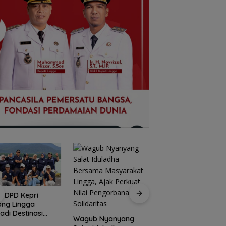
I DPD Kepri
Peringati HPN 2026
ong Lingga
Komunitas Jurnalis
adi Destinasi
Kepri Gelar Syukur
Wagub Nyanyang
ta Unggulan
hingga Ziarah Ma