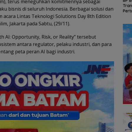
Rotasi 311 ASN Jadi
Gelombang Mundur
BP B
kom), terus meneguhkan komitmennya sebagai
han
Awal Reformasi
dari PWI Kepri
Tran
aku bisnis di seluruh Indonesia. Berbagai solusi dan
Birokrasi Batam,
Berlanjut, Socrates
Pert
 acara Lintas Teknologi Solutions Day 8th Edition
naga
Amsakar Tekankan
Ketua Pertama
Tana
Integritas dan Kinerja
Periode 2004–2008
Hadi
im, Jakarta pada Sabtu, (29/11).
Ikut Tinggalkan
Organisasi
 AI: Opportunity, Risk, or Reality” tersebut
sistem antara regulator, pelaku industri, dan para
ang peta peran AI bagi industri.