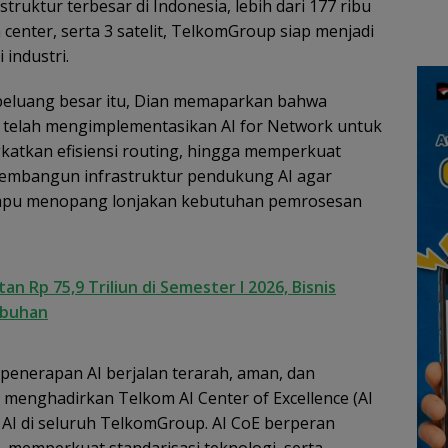
struktur terbesar di Indonesia, lebih dari 177 ribu
an
Lingga Akibat Kebun
Kepu
cara
Sawit
a center, serta 3 satelit, TelkomGroup siap menjadi
 industri.
eluang besar itu, Dian memaparkan bahwa
 telah mengimplementasikan AI for Network untuk
katkan efisiensi routing, hingga memperkuat
membangun infrastruktur pendukung AI agar
 mampu menopang lonjakan kebutuhan pemrosesan
 Rp 75,9 Triliun di Semester I 2026, Bisnis
mbuhan
nerapan AI berjalan terarah, aman, dan
 menghadirkan Telkom AI Center of Excellence (AI
AI di seluruh TelkomGroup. AI CoE berperan