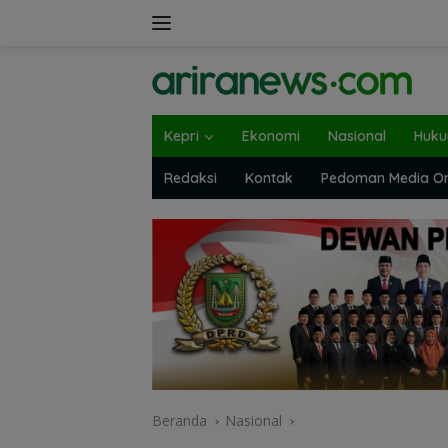
Langsung
ke
konten
Kepri
Ekonomi
Nasional
Huk
Redaksi
Kontak
Pedoman Media On
Beranda
Nasional