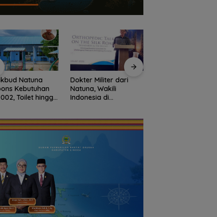
ikbud Natuna
Dokter Militer dari
Basarnas Libatkan
pons Kebutuhan
Natuna, Wakili
Helikopter Sikorsky
002, Toilet hingga
Indonesia di
Pencarian KM
taan Lingkungan
Konferensi Bedah
Samudra Jaya
era Dibangun
Ortopedi Asia
Kelautan Diperluas
Tenggara
dari Udara