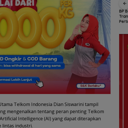
adi
ASITA Kepri Travel
Gelombang Mundur
BP B
Mart 2026 Siap
dari PWI Kepri
Tran
,
Promosikan Wisata
Berlanjut, Socrates
Pert
kan
Lintas Destinasi di
Ketua Pertama
Tana
inerja
Kepri
Periode 2004–2008
Hadi
Ikut Tinggalkan
Organisasi
tama Telkom Indonesia Dian Siswarini tampil
yang mengenalkan tentang peran penting Telkom
rtificial Intelligence (AI) yang dapat diterapkan
lintas industri.