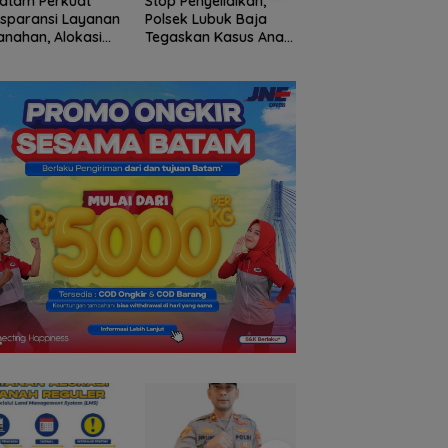
atam Perkuat
Stop Penyelidikan,
Mantan Anggota B
sparansi Layanan
Polsek Lubuk Baja
Desa Rawak, Darw
anahan, Alokasi
Tegaskan Kasus Anak
Apresiasi Turunnya
h Reguler Segera
Murni Masalah Hak
Inspektorat
r Melalui LMS
Asuh