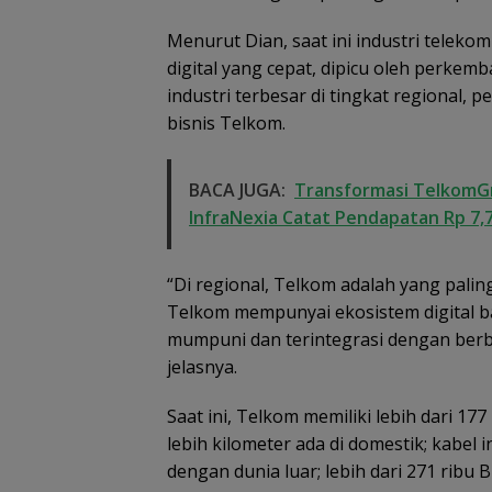
Menurut Dian, saat ini industri teleko
digital yang cepat, dipicu oleh perkem
industri terbesar di tingkat regional,
bisnis Telkom.
BACA JUGA:
Transformasi TelkomGr
InfraNexia Catat Pendapatan Rp 7,7
“Di regional, Telkom adalah yang paling
Telkom mempunyai ekosistem digital ba
mumpuni dan terintegrasi dengan berba
jelasnya.
Saat ini, Telkom memiliki lebih dari 177
Dugaan Penipu
lebih kilometer ada di domestik; kabe
Rekrutmen Calo
Anggota Polri di
dengan dunia luar; lebih dari 271 ribu B
Lingga, Uang