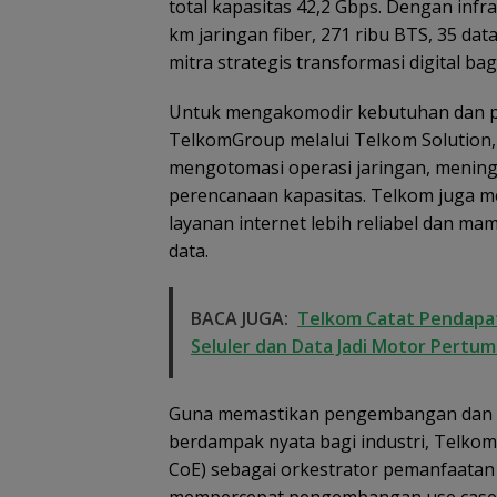
total kapasitas 42,2 Gbps. Dengan infra
Dikembalikan d
Diselesaikan Se
km jaringan fiber, 271 ribu BTS, 35 dat
Kekeluargaan
mitra strategis transformasi digital bagi
Untuk mengakomodir kebutuhan dan p
TelkomGroup melalui Telkom Solution,
mengotomasi operasi jaringan, mening
perencanaan kapasitas. Telkom juga 
layanan internet lebih reliabel dan
data.
BACA JUGA:
Telkom Catat Pendapatan
Seluler dan Data Jadi Motor Pertu
Guna memastikan pengembangan dan pe
berdampak nyata bagi industri, Telkom
CoE) sebagai orkestrator pemanfaatan 