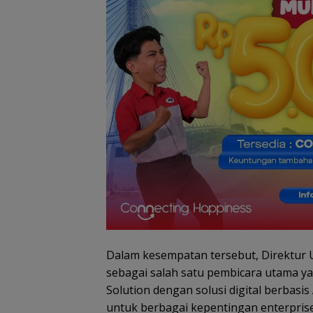
Rotasi 311 ASN J
Awal Reformasi
Birokrasi Batam
Amsakar Tekan
Integritas dan K
Dalam kesempatan tersebut, Direktur U
sebagai salah satu pembicara utama 
Solution dengan solusi digital berbasis A
untuk berbagai kepentingan enterprise 