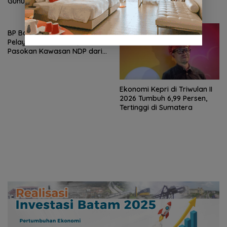
Gunung Ranai, Merah Putih
Berkibar di Atas Natuna
BP Batam Optimalkan
Pelayanan Air Bersih,
Pasokan Kawasan NDP dari
Waduk Duriangkang
Ekonomi Kepri di Triwulan II
2026 Tumbuh 6,99 Persen,
Tertinggi di Sumatera