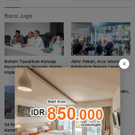
Baca Juga
Batam Tawarkan Konsep
Akhir Pekan, Arus Wisman di
X
Permukiman Terpadu dalam
Pelabuhan Batam Centre
Implementasi Program 3
Membludak
Juta Rumah
Perkuat Ketahanan Air Baku,
BP Batam Gandeng Mc
Dermott Tanam Bambu
Betung di Bendungan Sei
Nongsa
54 Pendaki Bawa Semangat
Kemerdekaan ke Puncak