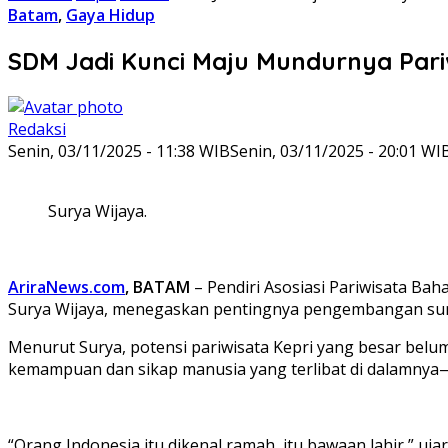
Batam
,
Gaya Hidup
SDM Jadi Kunci Maju Mundurnya Pari
Redaksi
Senin, 03/11/2025 - 11:38 WIB
Senin, 03/11/2025 - 20:01 WI
Surya Wijaya.
AriraNews.com
, BATAM
– Pendiri Asosiasi Pariwisata Bah
Surya Wijaya, menegaskan pentingnya pengembangan sumb
Menurut Surya, potensi pariwisata Kepri yang besar belu
kemampuan dan sikap manusia yang terlibat di dalamnya—
“Orang Indonesia itu dikenal ramah, itu bawaan lahir,” uja