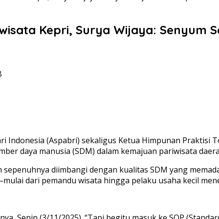
wisata Kepri, Surya Wijaya: Senyum S
B
ari Indonesia (Aspabri) sekaligus Ketua Himpunan Praktisi T
er daya manusia (SDM) dalam kemajuan pariwisata daerah,
m sepenuhnya diimbangi dengan kualitas SDM yang memadai.
mulai dari pemandu wisata hingga pelaku usaha kecil men
rnya, Senin (3/11/2025). “Tapi begitu masuk ke SOP (Standar