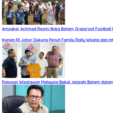
Amsakar Achmad Resmi Buka Batam Grassroot Football Fe
Konjen RI Johor Dukung Penuh Family Rally Wisata dan I
Ratusan Wisatawan Malaysia Bakal Jelajahi Batam dalam 