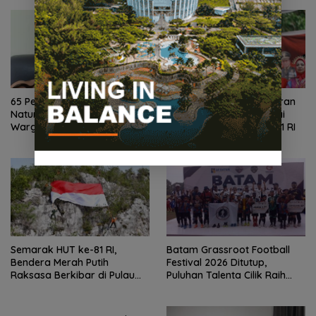
65 Persen Kendaraan di
BP Batam Tampilkan Peran
Natuna Menunggak Pajak,
dan Inovasi dalam Pawai
Warga Kini Dapat
Pembangunan HUT ke-81 RI
Keringanan hingga 100
Persen
Semarak HUT ke-81 RI,
Batam Grassroot Football
Bendera Merah Putih
Festival 2026 Ditutup,
Raksasa Berkibar di Pulau
Puluhan Talenta Cilik Raih
Sahi Natuna
Tiket ke Ajang Internasional