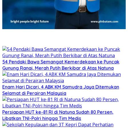
54 Pendaki Bawa Semangat Kemerdekaan ke Puncak
Gunung Ranai, Merah Putih Berkibar di Atas Natuna
Enam Hari Dicari, 4 ABK KM Samudra Jaya Ditemukan
Selamat di Perairan Malaysia
Persiapan HUT ke-81 RI di Natuna Sudah 80 Persen,
Libatkan TNI-Polri hingga Tim Medis