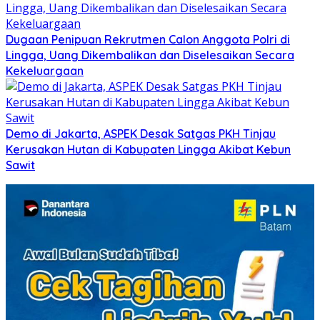
Dugaan Penipuan Rekrutmen Calon Anggota Polri di
Lingga, Uang Dikembalikan dan Diselesaikan Secara
Kekeluargaan
Demo di Jakarta, ASPEK Desak Satgas PKH Tinjau
Kerusakan Hutan di Kabupaten Lingga Akibat Kebun
Sawit