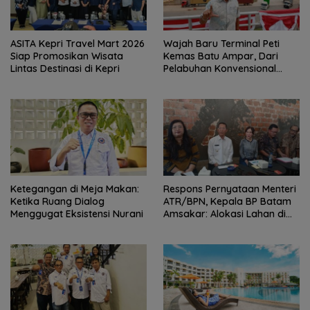
ASITA Kepri Travel Mart 2026
Wajah Baru Terminal Peti
Siap Promosikan Wisata
Kemas Batu Ampar, Dari
Lintas Destinasi di Kepri
Pelabuhan Konvensional
Menuju Hub Internasional
Ketegangan di Meja Makan:
Respons Pernyataan Menteri
Ketika Ruang Dialog
ATR/BPN, Kepala BP Batam
Menggugat Eksistensi Nurani
Amsakar: Alokasi Lahan di
Wilayah Laut Akan Ditinjau
Ulang Sesuai Regulasi