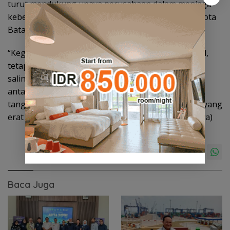
turut mendukung upaya perusahaan dalam menjaga
keberlanjutan energi yang andal dan efisien bagi Kota
Batam dan sekitarnya.
“Kegiatan hari ini bukan sekadar pertemuan formal,
tetapi manifestasi semangat kebersamaan untuk
saling memahami dan memperkuat kolaborasi
antarpihak. Kami percaya, sistem kelistrikan yang
tangguh hanya dapat terwujud melalui kerja sama yang
erat dan berkesinambungan,” pungkas Kwin Fo. (ara)
Baca Juga