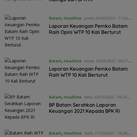
Batam
,
Headline
Jumat, 03/06/2022 - 11:56
WIB
Laporan Keuangan Pemko Batam
Raih Opini WTP 10 Kali Berturut
Batam
,
Headline
Kamis, 19/05/2022 - 09:27
WIB
Laporan Keuangan Pemko Batam
Raih WTP 10 Kali Berturut
Batam
,
Headline
Rabu, 02/03/2022 - 09:28
WIB
BP Batam Serahkan Laporan
Keuangan 2021 Kepada BPK RI
Batam
,
Headline
Senin, 11/10/2021 - 16:08