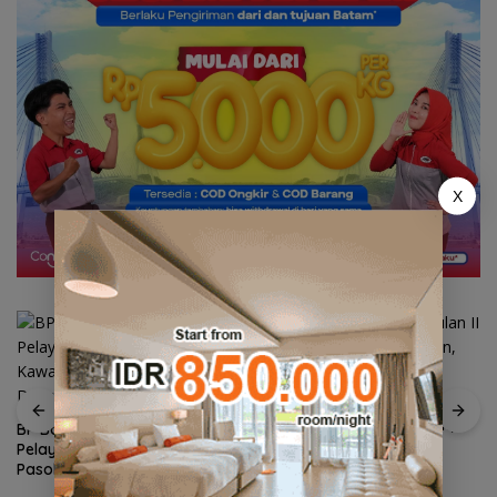
X
Ekonomi Kepri di Triwulan II
2026 Tumbuh 6,99 Persen,
BP Batam Optimalkan
Tertinggi di Sumatera
Pelayanan Air Bersih,
Pasokan Kawasan NDP dari
Waduk Duriangkang