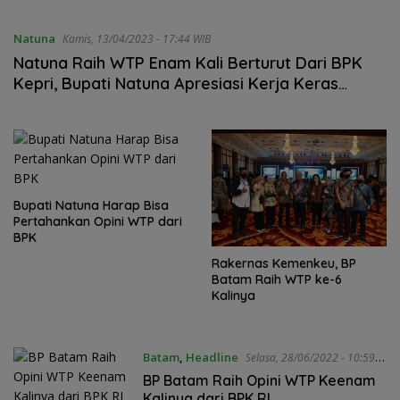
Natuna
Kamis, 13/04/2023 - 17:44 WIB
Natuna Raih WTP Enam Kali Berturut Dari BPK
Kepri, Bupati Natuna Apresiasi Kerja Keras
Semua OPD
Bupati Natuna Harap Bisa
Pertahankan Opini WTP dari
BPK
Rakernas Kemenkeu, BP
Batam Raih WTP ke-6
Kalinya
Batam
,
Headline
Selasa, 28/06/2022 - 10:59
WIB
BP Batam Raih Opini WTP Keenam
Kalinya dari BPK RI