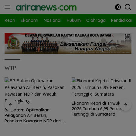
Langsung
ke
konten
Kepri
Ekonomi
Nasional
Hukum
Olahraga
Pendidikan
WTP
Ekonomi Kepri di Triwulan II
2026 Tumbuh 6,99 Persen,
BP Batam Optimalkan
Tertinggi di Sumatera
Pelayanan Air Bersih,
Pasokan Kawasan NDP dari
Waduk Duriangkang