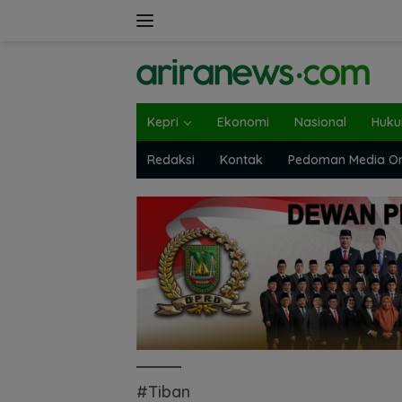
Langsung
ke
konten
Kepri
Ekonomi
Nasional
Huk
Redaksi
Kontak
Pedoman Media On
#Tiban