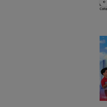
Putih
Semangat
Sekolah Kepulauan
Arog
r di
Kebangsaan di
dan 3T Kepri Dapat
Bera
onesia,
Perbatasan, Lanud
Perhatian Khusus,
Cata
na
RSA Bersama Instansi
Revitalisasi Capai
Per
Natuna Meriahkan
Rp.97 Miliar
Umu
ri
Persiapan HUT Ke-81
Bat
asan
RI