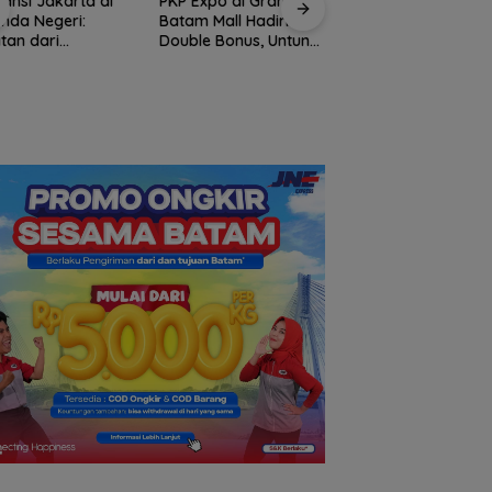
ansi Jakarta di
PKP Expo di Grand
nda Negeri:
Batam Mall Hadirkan
tan dari
Double Bonus, Untung
temuan Ketua
Berkali-kali
Amsakar Achmad
m PWI dan KJK di
Resmi Buka Batam
am
Grassroot Football
Festival 2026, Buka
Jalan Talenta Mud
Batam ke Level
Internasional