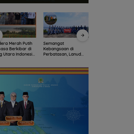
era Merah Putih
Semangat
Kejari Natuna Tah
asa Berkibar di
Kebangsaan di
Kades Selaut
g Utara Indonesia,
Perbatasan, Lanud
Nonaktif, Dugaan
arnas Natuna
RSA Bersama Instansi
Korupsi APBDes
ngkan
Natuna Meriahkan
Rugikan Negara
onalisme dari
Persiapan HUT Ke-81
Rp533 Juta
yah Perbatasan
RI