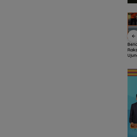
Disdikbud Natuna
Sekolah Kepulauan
Bend
inati,
Respons Kebutuhan
dan 3T Kepri Dapat
Raks
uti
TKN 002, Toilet hingga
Perhatian Khusus,
Ujun
Tahun
Penataan Lingkungan
Revitalisasi Capai
Bas
Segera Dibangun
Rp.97 Miliar
Gau
Nasi
Wila