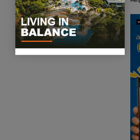
PKH Tinjau Kerusakan
dari Batam ke Lingga
Menj
Hutan di Kabupaten
Wisa
an
Lingga Akibat Kebun
Kepu
cara
Sawit