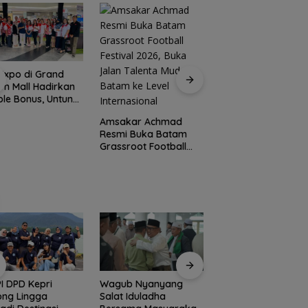
Expo di Grand
m Mall Hadirkan
Konjen RI Johor
le Bonus, Untung
Dukung Penuh Fami
ali-kali
Rally Wisata dan
Amsakar Achmad
International Socce
Resmi Buka Batam
Batam Cup 2026
Grassroot Football
Festival 2026, Buka
Jalan Talenta Muda
Batam ke Level
Internasional
I DPD Kepri
Wagub Nyanyang
Peringati HPN 2026
ong Lingga
Salat Iduladha
Komunitas Jurnalis