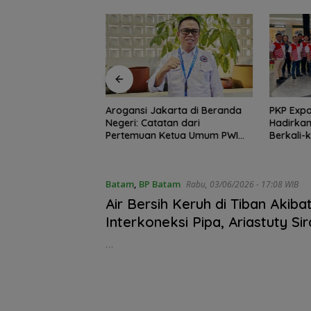
ulauan dan 3T
Arogansi Jakarta di Beranda
PKP Expo
 Perhatian Khusus,
Negeri: Catatan dari
Hadirkan
Capai Rp.97 Miliar
Pertemuan Ketua Umum PWI
Berkali-k
dan KJK di Batam
Batam
,
BP Batam
Rabu, 03/06/2026 - 17:08 WIB
Air Bersih Keruh di Tiban Akiba
Interkoneksi Pipa, Ariastuty Sir
Telah Lakukan Flushing Bertah
…