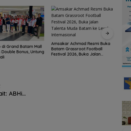
Amsakar Achmad Resmi Buka
 di Grand Batam Mall
Bend
Batam Grassroot Football
 Double Bonus, Untung
Berki
Festival 2026, Buka Jalan
ali
Indon
Talenta Muda Batam ke Level
Gaun
Internasional
Wila
t
ait: ABHi
ap