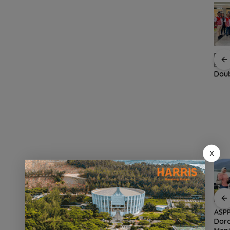
awan
Gelombang Mundur
Arogansi Jakarta di
PKP 
dari PWI Kepri
Beranda Negeri:
Bata
 dalam
Berlanjut, Socrates
Catatan dari
Doub
ata
Ketua Pertama
Pertemuan Ketua
Berk
Periode 2004–2008
Umum PWI dan KJK di
Ikut Tinggalkan
Batam
Organisasi
X
an
Demo di Jakarta,
ASPPI Inisiasi Paket
ASPP
n
ASPEK Desak Satgas
Wisata dan Budaya
Dor