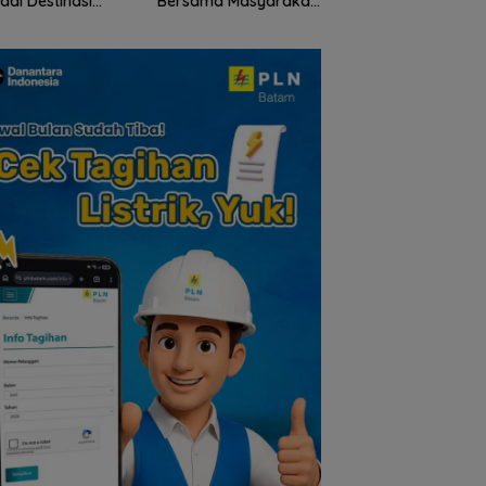
adi Destinasi
Bersama Masyarakat
Kepri Gelar Syukur
ta Unggulan
Lingga, Ajak Perkuat
hingga Ziarah Ma
lauan Riau
Nilai Pengorbanan
Tokoh Pers
dan Solidaritas