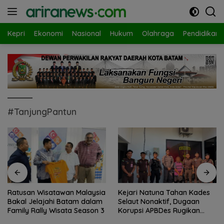
Langsung
ke
konten
Kepri
Ekonomi
Nasional
Hukum
Olahraga
Pendidikan
#TanjungPantun
Ratusan Wisatawan Malaysia
Kejari Natuna Tahan Kades
Bakal Jelajahi Batam dalam
Selaut Nonaktif, Dugaan
Family Rally Wisata Season 3
Korupsi APBDes Rugikan
Negara Rp533 Juta