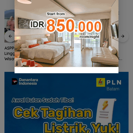
Wagub Nyanyang Salat
ASPPI DPD Kepri Dorong
Iduladha Bersama
Lingga Menjadi Destinasi
Masyarakat Lingga, Ajak
Wisata Unggulan Kepulauan
Perkuat Nilai Pengorbanan
Riau
dan Solidaritas