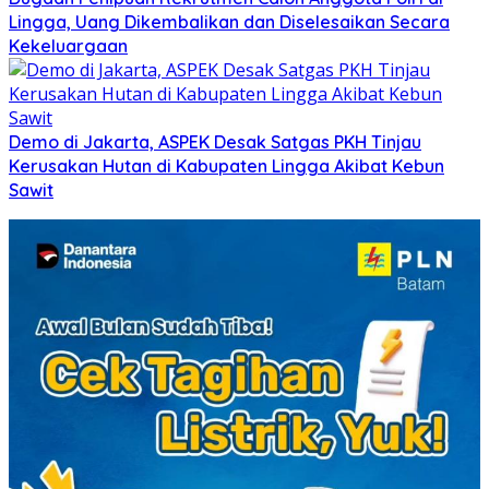
Lingga, Uang Dikembalikan dan Diselesaikan Secara
Kekeluargaan
Demo di Jakarta, ASPEK Desak Satgas PKH Tinjau
Kerusakan Hutan di Kabupaten Lingga Akibat Kebun
Sawit