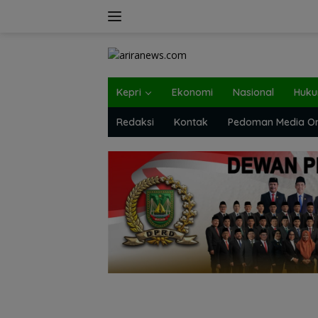
Langsung
ke
konten
Kepri
Ekonomi
Nasional
Huk
Redaksi
Kontak
Pedoman Media On