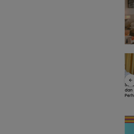
Persiapan HUT ke-81
Seko
RI di Natuna Sudah 80
dan 
Tahan
Sekolah Rakyat
Persen, Libatkan TNI-
Perh
Natuna Kian Diminati,
Polri hingga Tim Medis
Revi
an
93 Siswa Baru Ikuti
Rp.9
MPLS Perdana Tahun
a
Ajaran 2026