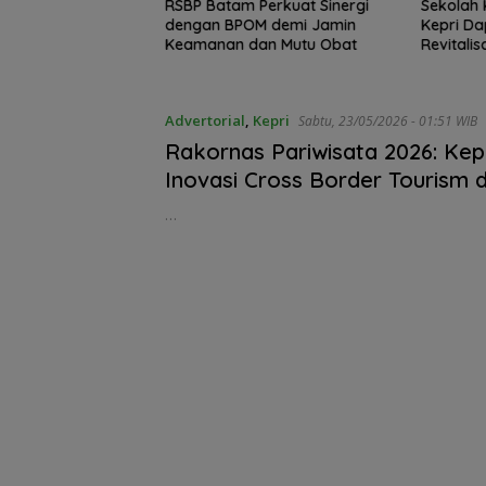
T ke-81 RI di
RSBP Batam Perkuat Sinergi
Sekolah 
PKP Expo di Gr
h 80 Persen,
dengan BPOM demi Jamin
Kepri Da
Batam Mall Had
-Polri hingga Tim
Keamanan dan Mutu Obat
Revitalis
Double Bonus, 
Berkali-kali
Advertorial
,
Kepri
Sabtu, 23/05/2026 - 01:51 WIB
Rakornas Pariwisata 2026: Kep
Inovasi Cross Border Tourism 
Pariwisata Bahari
…
Konjen RI Johor
Dukung Penuh F
Rally Wisata da
International So
Batam Cup 202