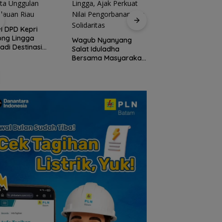
Peringati HPN 2026
Komunitas Jurnalis
I DPD Kepri
Kepri Gelar Syukur
ong Lingga
Wagub Nyanyang
hingga Ziarah Ma
adi Destinasi
Salat Iduladha
Tokoh Pers
ta Unggulan
Bersama Masyarakat
lauan Riau
Lingga, Ajak Perkuat
Nilai Pengorbanan
dan Solidaritas