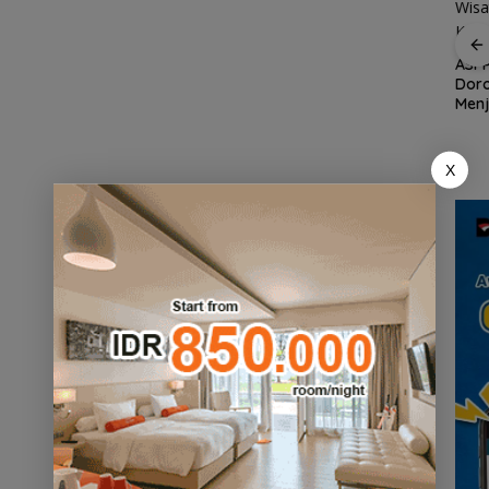
ASPPI Inisiasi Paket
Wisata dan Budaya
dari Batam ke Lingga
ASPP
Dor
Demo di Jakarta,
Menj
ASPEK Desak Satgas
an
Wisa
PKH Tinjau Kerusakan
n
Kepu
Hutan di Kabupaten
Lingga Akibat Kebun
X
Sawit
an
cara