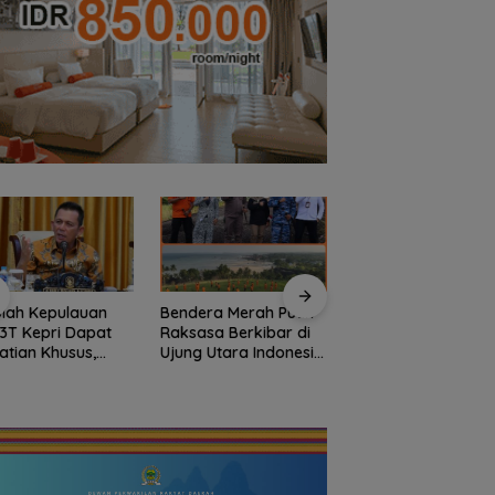
lah Kepulauan
Bendera Merah Putih
Semangat
3T Kepri Dapat
Raksasa Berkibar di
Kebangsaan di
atian Khusus,
Ujung Utara Indonesia,
Perbatasan, Lanud
talisasi Capai
Basarnas Natuna
RSA Bersama Insta
7 Miliar
Gaungkan
Natuna Meriahkan
Nasionalisme dari
Persiapan HUT Ke-
Wilayah Perbatasan
RI