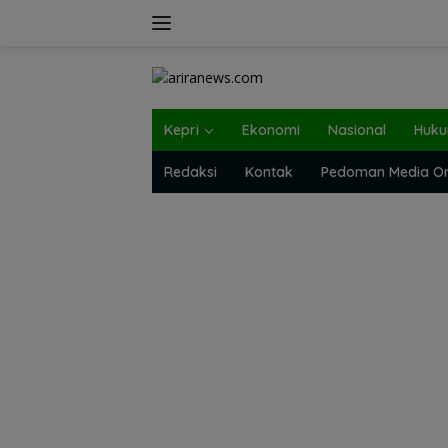
Langsung
ke
konten
Kepri
Ekonomi
Nasional
Huk
Redaksi
Kontak
Pedoman Media On