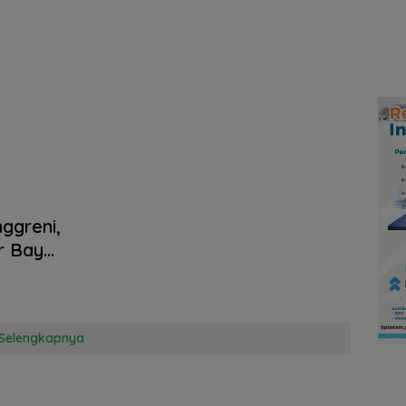
ggreni,
r Bay
ohor
Selengkapnya