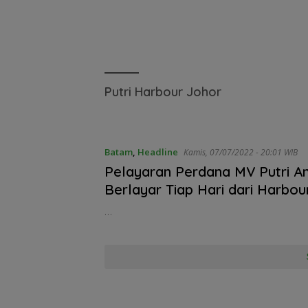
Putri Harbour Johor
Batam
,
Headline
Kamis, 07/07/2022 - 20:01 WIB
Pelayaran Perdana MV Putri An
Berlayar Tiap Hari dari Harbou
Batuampar ke Putri Harbour J
…