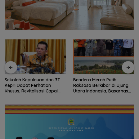
Sekolah Kepulauan dan 3T
Bendera Merah Putih
Kepri Dapat Perhatian
Raksasa Berkibar di Ujung
Khusus, Revitalisasi Capai
Utara Indonesia, Basarnas
Rp.97 Miliar
Natuna Gaungkan
Nasionalisme dari Wilayah
Perbatasan