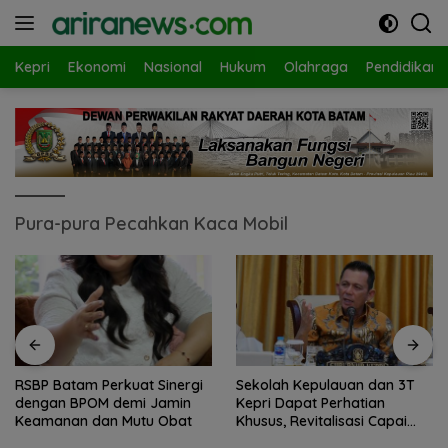
Langsung
ke
konten
Kepri
Ekonomi
Nasional
Hukum
Olahraga
Pendidikan
Pura-pura Pecahkan Kaca Mobil
RSBP Batam Perkuat Sinergi
Sekolah Kepulauan dan 3T
dengan BPOM demi Jamin
Kepri Dapat Perhatian
Keamanan dan Mutu Obat
Khusus, Revitalisasi Capai
Rp.97 Miliar