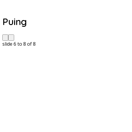
Puing
slide
7 to 9
of 8