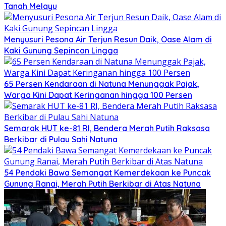
Tanah Melayu
Menyusuri Pesona Air Terjun Resun Daik, Oase Alam di
Kaki Gunung Sepincan Lingga
65 Persen Kendaraan di Natuna Menunggak Pajak,
Warga Kini Dapat Keringanan hingga 100 Persen
Semarak HUT ke-81 RI, Bendera Merah Putih Raksasa
Berkibar di Pulau Sahi Natuna
54 Pendaki Bawa Semangat Kemerdekaan ke Puncak
Gunung Ranai, Merah Putih Berkibar di Atas Natuna