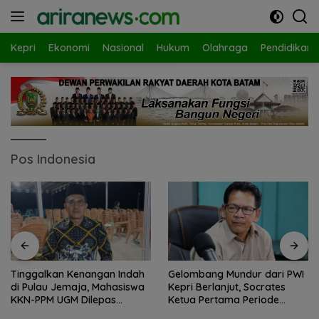
Langsung
ke
konten
Kepri
Ekonomi
Nasional
Hukum
Olahraga
Pendidikan
Pos Indonesia
Tinggalkan Kenangan Indah
Gelombang Mundur dari PWI
di Pulau Jemaja, Mahasiswa
Kepri Berlanjut, Socrates
KKN-PPM UGM Dilepas
Ketua Pertama Periode
dengan Penuh Kehangatan
2004–2008 Ikut Tinggalkan