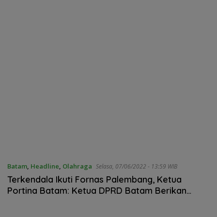
Ke-81 RI
Batam
,
Headline
,
Olahraga
Selasa, 07/06/2022 - 13:59 WIB
Terkendala Ikuti Fornas Palembang, Ketua
Portina Batam: Ketua DPRD Batam Berikan
Banyak Solusi