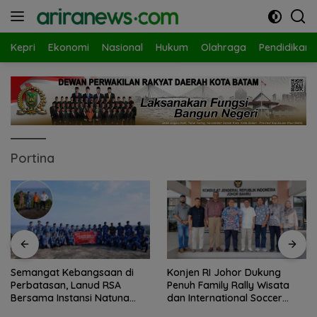
Langsung
ke
konten
Kepri
Ekonomi
Nasional
Hukum
Olahraga
Pendidikan
Portina
Semangat Kebangsaan di
Konjen RI Johor Dukung
Perbatasan, Lanud RSA
Penuh Family Rally Wisata
Bersama Instansi Natuna
dan International Soccer
Meriahkan Persiapan HUT
Batam Cup 2026