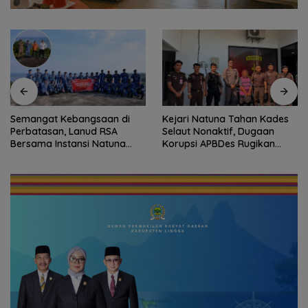
Semangat Kebangsaan di
Kejari Natuna Tahan Kades
Perbatasan, Lanud RSA
Selaut Nonaktif, Dugaan
Bersama Instansi Natuna
Korupsi APBDes Rugikan
Meriahkan Persiapan HUT
Negara Rp533 Juta
Ke-81 RI