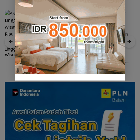
ASPPI DPD Kepri Dorong
Lingga Menjadi Destinasi
Wagub Nyanyang Salat
Wisata Unggulan Kepulauan
Iduladha Bersama
Riau
Masyarakat Lingga, Ajak
Perkuat Nilai Pengorbanan
dan Solidaritas