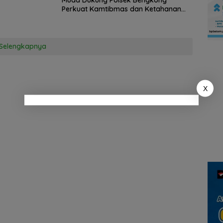
Perkuat Kamtibmas dan Ketahanan
Pangan
Selengkapnya
X