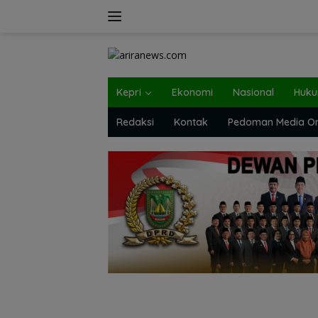
Langsung
ke
konten
Kepri
Ekonomi
Nasional
Huk
Redaksi
Kontak
Pedoman Media On