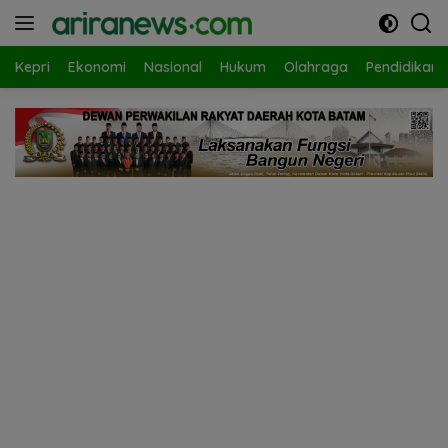
Langsung
ke
konten
Kepri
Ekonomi
Nasional
Hukum
Olahraga
Pendidikan