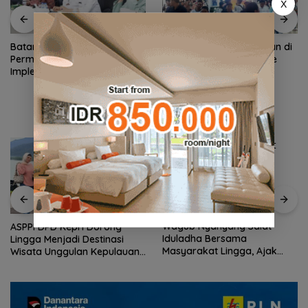
X
Batam Tawarkan Konsep
Akhir Pekan, Arus Wisman di
Permukiman Terpadu dalam
Pelabuhan Batam Centre
Implementasi Program 3
Membludak
Juta Rumah
Wagub Nyanyang Salat
ASPPI DPD Kepri Dorong
Iduladha Bersama
Lingga Menjadi Destinasi
Masyarakat Lingga, Ajak
Wisata Unggulan Kepulauan
Perkuat Nilai Pengorbanan
Riau
dan Solidaritas