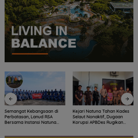
Semangat Kebangsaan di
Kejari Natuna Tahan Kades
Perbatasan, Lanud RSA
Selaut Nonaktif, Dugaan
Bersama Instansi Natuna
Korupsi APBDes Rugikan
Meriahkan Persiapan HUT
Negara Rp533 Juta
Ke-81 RI