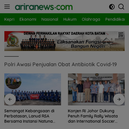
Langsung
ke
konten
Kepri
Ekonomi
Nasional
Hukum
Olahraga
Pendidikan
Polri Awasi Penjualan Obat Antibiotik Covid-19
Semangat Kebangsaan di
Konjen RI Johor Dukung
Perbatasan, Lanud RSA
Penuh Family Rally Wisata
Bersama Instansi Natuna
dan International Soccer
Meriahkan Persiapan HUT
Batam Cup 2026