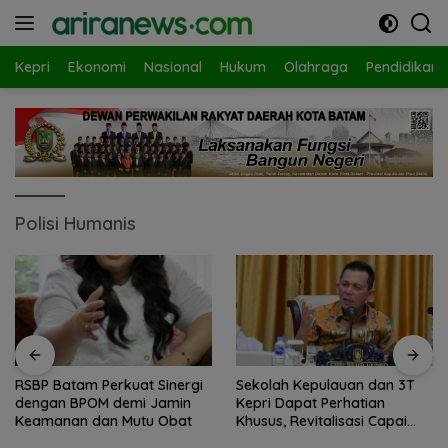
Langsung
ke
konten
Kepri
Ekonomi
Nasional
Hukum
Olahraga
Pendidikan
Polisi Humanis
RSBP Batam Perkuat Sinergi
Sekolah Kepulauan dan 3T
dengan BPOM demi Jamin
Kepri Dapat Perhatian
Keamanan dan Mutu Obat
Khusus, Revitalisasi Capai
Rp.97 Miliar