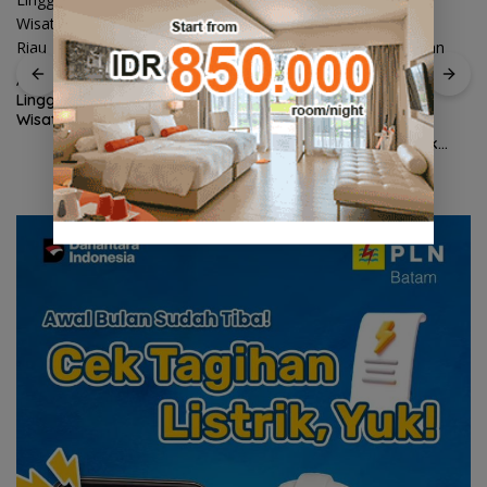
ASPPI DPD Kepri Dorong
Lingga Menjadi Destinasi
Wagub Nyanyang Salat
Wisata Unggulan Kepulauan
Iduladha Bersama
Riau
Masyarakat Lingga, Ajak
Perkuat Nilai Pengorbanan
dan Solidaritas