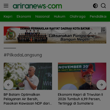
Langsung
ke
konten
Kepri
Ekonomi
Nasional
Hukum
Olahraga
Pendidikan
#PilkadaLangsung
BP Batam Optimalkan
Ekonomi Kepri di Triwulan II
Pelayanan Air Bersih,
2026 Tumbuh 6,99 Persen,
Pasokan Kawasan NDP dari
Tertinggi di Sumatera
Waduk Duriangkang