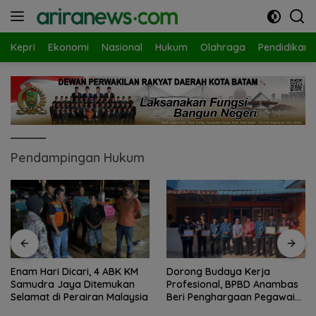
Langsung
ke
konten
Kepri
Ekonomi
Nasional
Hukum
Olahraga
Pendidikan
Pendampingan Hukum
Enam Hari Dicari, 4 ABK KM
Dorong Budaya Kerja
Samudra Jaya Ditemukan
Profesional, BPBD Anambas
Selamat di Perairan Malaysia
Beri Penghargaan Pegawai
Terbaik