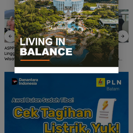
ASPPI DPD Kepri Dorong
Wagub Nyanyang Salat
Lingga Menjadi Destinasi
Iduladha Bersama
Wisata Unggulan Kepulauan
Masyarakat Lingga, Ajak
Riau
Perkuat Nilai Pengorbanan
dan Solidaritas