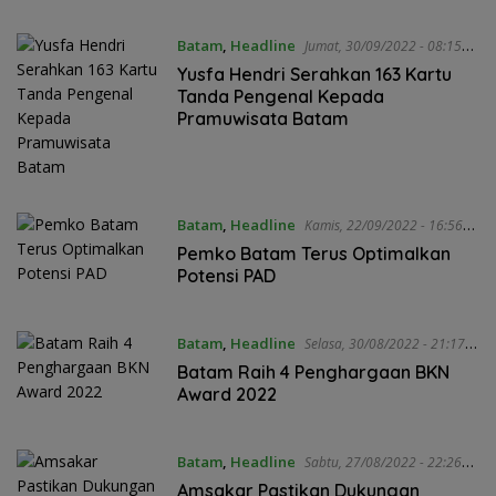
Batam
,
Headline
Jumat, 30/09/2022 - 08:15
WIB
Yusfa Hendri Serahkan 163 Kartu
Tanda Pengenal Kepada
Pramuwisata Batam
Batam
,
Headline
Kamis, 22/09/2022 - 16:56
WIB
Pemko Batam Terus Optimalkan
Potensi PAD
Batam
,
Headline
Selasa, 30/08/2022 - 21:17
WIB
Batam Raih 4 Penghargaan BKN
Award 2022
Batam
,
Headline
Sabtu, 27/08/2022 - 22:26
WIB
Amsakar Pastikan Dukungan