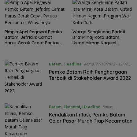
Pimpin Apel Pegawai Pemko
Warga Sengkuang Padati
Batam, Jefridin: Camat
Isra’ Mi’raj Kota Batam,
Harus Gerak Cepat Pantau
Ustad Hilman Kagumi
Bencana di Wilayahnya
Program Wali Kota Rudi
Batam
,
Headline
Kamis, 27/10/2022 - 12:37
WIB
Pemko Batam Raih Penghargaan
Terbaik di Stakeholder Award 2022
Batam
,
Ekonomi
,
Headline
Kamis,
27/10/2022 - 09:16 WIB
Kendalikan Inflasi, Pemko Batam
Gelar Pasar Murah Tiap Kecamatan