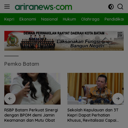
Langsung
ke
konten
Kepri
Ekonomi
Nasional
Hukum
Olahraga
Pendidikan
Pemko Batam
RSBP Batam Perkuat Sinergi
Sekolah Kepulauan dan 3T
dengan BPOM demi Jamin
Kepri Dapat Perhatian
Keamanan dan Mutu Obat
Khusus, Revitalisasi Capai
Rp.97 Miliar