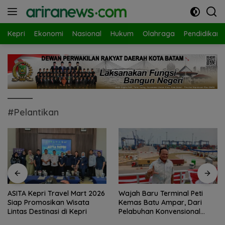
Langsung
ke
konten
Kepri
Ekonomi
Nasional
Hukum
Olahraga
Pendidikan
#Pelantikan
Wajah Baru Terminal Peti
Ketegangan di Meja Makan:
Kemas Batu Ampar, Dari
Ketika Ruang Dialog
Pelabuhan Konvensional
Menggugat Eksistensi Nurani
Menuju Hub Internasional