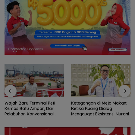
Ketegangan di Meja Makan:
Respons Pernyataan Menteri
Ketika Ruang Dialog
ATR/BPN, Kepala BP Batam
Menggugat Eksistensi Nurani
Amsakar: Alokasi Lahan di
Wilayah Laut Akan Ditinjau
Ulang Sesuai Regulasi