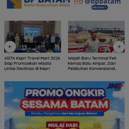
6
Wajah Baru Terminal Peti
Ketegangan di Meja Makan:
Kemas Batu Ampar, Dari
Ketika Ruang Dialog
Pelabuhan Konvensional
Menggugat Eksistensi Nurani
Menuju Hub Internasional