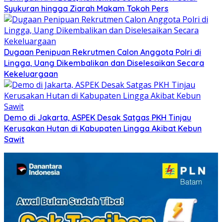
Syukuran hingga Ziarah Makam Tokoh Pers
Dugaan Penipuan Rekrutmen Calon Anggota Polri di
Lingga, Uang Dikembalikan dan Diselesaikan Secara
Kekeluargaan
Demo di Jakarta, ASPEK Desak Satgas PKH Tinjau
Kerusakan Hutan di Kabupaten Lingga Akibat Kebun
Sawit