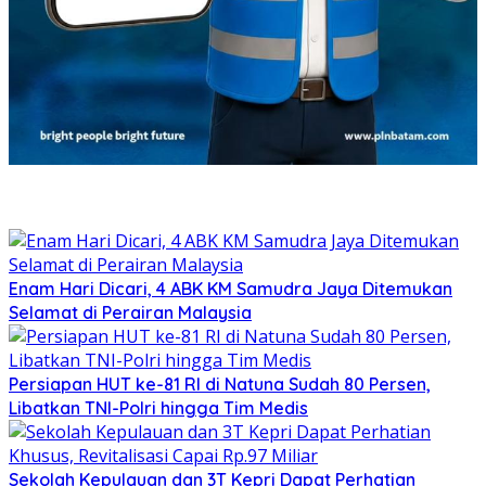
Enam Hari Dicari, 4 ABK KM Samudra Jaya Ditemukan
Selamat di Perairan Malaysia
Persiapan HUT ke-81 RI di Natuna Sudah 80 Persen,
Libatkan TNI-Polri hingga Tim Medis
Sekolah Kepulauan dan 3T Kepri Dapat Perhatian