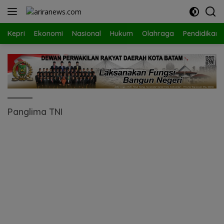
Langsung
ke
konten
Kepri
Ekonomi
Nasional
Hukum
Olahraga
Pendidikan
Panglima TNI