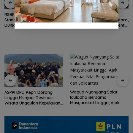
RSBP Batam Torehkan
Rayakan Kemerdekaan
Standar Pelayanan Kelas
dengan Cita Rasa Nusantara,
Dunia, Raih Diamond Status
Grand Mercure Batam Centre
dari WSO
Hadirkan “Flavours of
Nusantara”
Wagub Nyanyang Salat
ASPPI DPD Kepri Dorong
Iduladha Bersama
Lingga Menjadi Destinasi
Masyarakat Lingga, Ajak
Wisata Unggulan Kepulauan
Perkuat Nilai Pengorbanan
Riau
dan Solidaritas