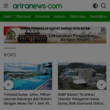
Langsung
ke
konten
Kepri
Ekonomi
Nasional
Hukum
Olahraga
Pendidikan
#OPD
Trinidad Suites Johor, Pilihan
RSBP Batam Torehkan
Liburan Keluarga dari Batam
Standar Pelayanan Kelas
dengan Akses Feri 1 Jam 45
Dunia, Raih Diamond Status
Menit
dari WSO