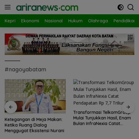
Langsung
ke
konten
Kepri
Ekonomi
Nasional
Hukum
Olahraga
Pendidikan
#nagoyabatam
Transformasi TelkomGroup
Mulai Tunjukkan Hasil, Enam
Ketegangan di Meja Makan:
Bulan InfraNexia Catat
Ketika Ruang Dialog
Pendapatan Rp 7,7 Triliun
Menggugat Eksistensi Nurani