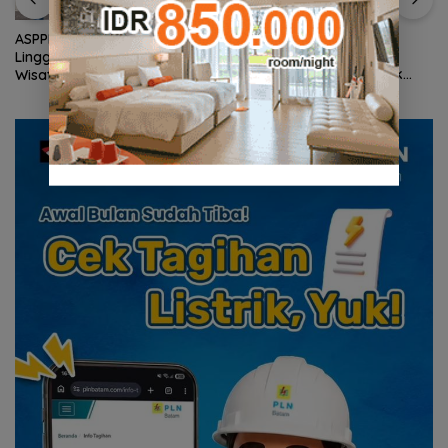
Wagub Nyanyang Salat
ASPPI DPD Kepri Dorong
Iduladha Bersama
Lingga Menjadi Destinasi
Masyarakat Lingga, Ajak
Wisata Unggulan Kepulauan
Perkuat Nilai Pengorbanan
Riau
dan Solidaritas