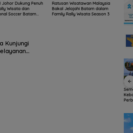
I Johor Dukung Penuh
Ratusan Wisatawan Malaysia
Keja
ally Wisata dan
Bakal Jelajahi Batam dalam
Selau
ional Soccer Batam
Family Rally Wisata Season 3
Koru
6
Nega
a Kunjungi
Pelayanan
Tahan
Tinggalkan Kenangan
Bendera Merah Putih
Sem
Indah di Pulau Jemaja,
Raksasa Berkibar di
Keb
an
Mahasiswa KKN-PPM
Ujung Utara Indonesia,
Perb
UGM Dilepas dengan
Basarnas Natuna
RSA 
a
Penuh Kehangatan
Gaungkan
Nat
oleh Kades Bukit Padi
Nasionalisme dari
Pers
Wilayah Perbatasan
RI