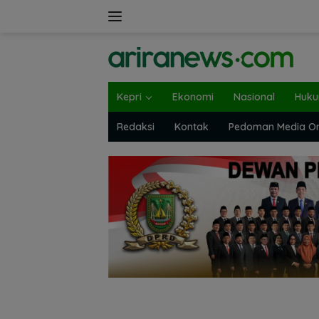
Langsung
ke
konten
Kepri
Ekonomi
Nasional
Huk
Redaksi
Kontak
Pedoman Media On