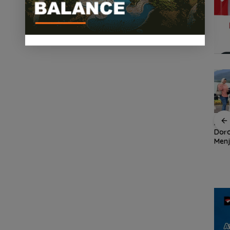
an
Demo di Jakarta,
ASPPI Inisiasi Paket
ASPP
n
ASPEK Desak Satgas
Wisata dan Budaya
Dor
PKH Tinjau Kerusakan
dari Batam ke Lingga
Menj
Hutan di Kabupaten
Wisa
an
Lingga Akibat Kebun
Kepu
cara
Sawit