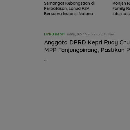
ah Putih Raksasa
Semangat Kebangsaan di
Konjen R
Ujung Utara
Perbatasan, Lanud RSA
Family R
Basarnas Natuna
Bersama Instansi Natuna
Internat
sionalisme dari
Meriahkan Persiapan HUT Ke-
Cup 202
batasan
81 RI
DPRD Kepri
Rabu, 02/11/2022 - 23:15 WIB
Anggota DPRD Kepri Rudy Chu
MPP Tanjungpinang, Pastikan 
Publik Nomor 1
…
Kejari Natuna 
Kades Selaut
Nonaktif, Duga
Korupsi APBDes
Rugikan Negar
Rp533 Juta