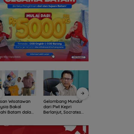
usan Wisatawan
Gelombang Mundur
BP Batam Perkuat
ysia Bakal
dari PWI Kepri
Transparansi Lay
jahi Batam dalam
Berlanjut, Socrates
Pertanahan, Alokas
ly Rally Wisata
Ketua Pertama
Tanah Reguler Seg
on 3
Periode 2004–2008
Hadir Melalui LMS
Ikut Tinggalkan
Organisasi