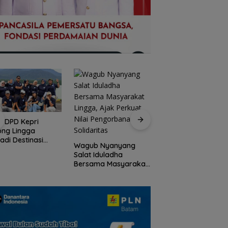
I DPD Kepri
Peringati HPN 2026
ong Lingga
Komunitas Jurnalis
adi Destinasi
Kepri Gelar Syukur
Wagub Nyanyang
ta Unggulan
hingga Ziarah Ma
Salat Iduladha
lauan Riau
Tokoh Pers
Bersama Masyarakat
Lingga, Ajak Perkuat
Nilai Pengorbanan
dan Solidaritas