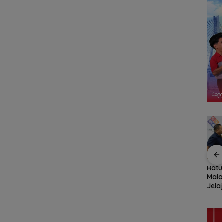
n,
Pemko Batam
Konjen RI Johor
Rat
ja
Petakan Kebutuhan
Dukung Penuh Family
Mala
 Anak
Guru untuk
Rally Wisata dan
Jela
Hak
Pemerataan Tenaga
International Soccer
Fami
Pendidik
Batam Cup 2026
Seas