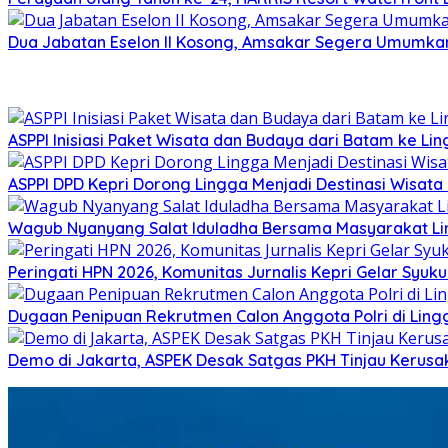
Dua Jabatan Eselon II Kosong, Amsakar Segera Umumkan
ASPPI Inisiasi Paket Wisata dan Budaya dari Batam ke Li
ASPPI DPD Kepri Dorong Lingga Menjadi Destinasi Wisat
Wagub Nyanyang Salat Iduladha Bersama Masyarakat Ling
Peringati HPN 2026, Komunitas Jurnalis Kepri Gelar Syu
Dugaan Penipuan Rekrutmen Calon Anggota Polri di Ling
Demo di Jakarta, ASPEK Desak Satgas PKH Tinjau Kerusa