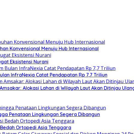
han Konvensional Menuju Hub Internasional
at Eksistensi Nurani
lan InfraNexia Catat Pendapatan Rp 7,7 Triliun
sakar: Alokasi Lahan di Wilayah Laut Akan Ditinjau Ulan
ingga Penataan Lingkungan Segera Dibangun
si Bedah Ortopedi Asia Tenggara