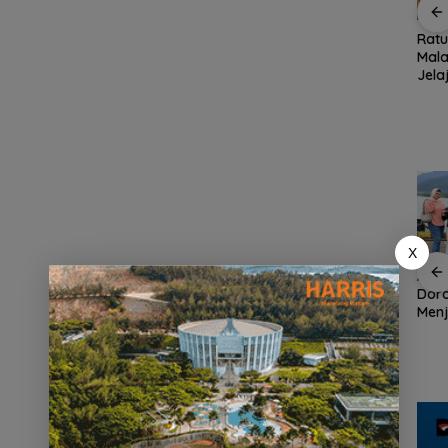
n,
Pemko Batam
Konjen RI Johor
Rat
ja
Petakan Kebutuhan
Dukung Penuh Family
Mala
 Anak
Guru untuk
Rally Wisata dan
Jela
Hak
Pemerataan Tenaga
International Soccer
Fami
Pendidik
Batam Cup 2026
Seas
X
an
Demo di Jakarta,
ASPPI Inisiasi Paket
ASPP
n
ASPEK Desak Satgas
Wisata dan Budaya
Dor
PKH Tinjau Kerusakan
dari Batam ke Lingga
Menj
Hutan di Kabupaten
Wisa
an
Lingga Akibat Kebun
Kepu
cara
Sawit