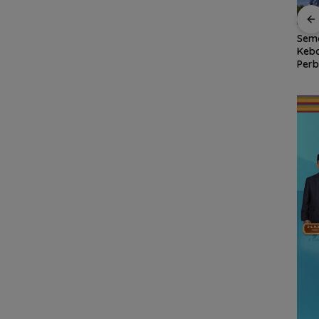
na
Dokter Militer dari
Bendera Merah Putih
Sem
uhan
Natuna, Wakili
Raksasa Berkibar di
Keb
 hingga
Indonesia di
Ujung Utara Indonesia,
Perb
ungan
Konferensi Bedah
Basarnas Natuna
RSA 
n
Ortopedi Asia
Gaungkan
Nat
Tenggara
Nasionalisme dari
Pers
Wilayah Perbatasan
RI