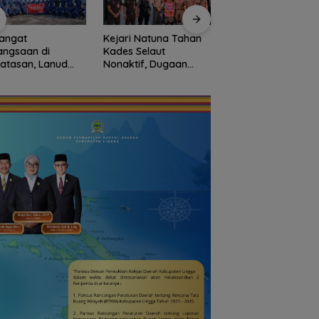
angat
Kejari Natuna Tahan
Sekolah Rakyat
angsaan di
Kades Selaut
Natuna Kian Dimina
atasan, Lanud
Nonaktif, Dugaan
93 Siswa Baru Ikuti
Bersama Instansi
Korupsi APBDes
MPLS Perdana Tah
una Meriahkan
Rugikan Negara
Ajaran 2026
iapan HUT Ke-81
Rp533 Juta