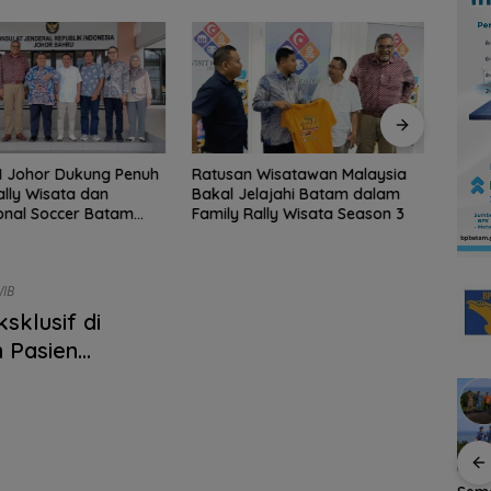
I Johor Dukung Penuh
Ratusan Wisatawan Malaysia
Keja
ally Wisata dan
Bakal Jelajahi Batam dalam
Selau
ional Soccer Batam
Family Rally Wisata Season 3
Koru
6
Nega
0:09 WIB
sklusif di
 Pasien