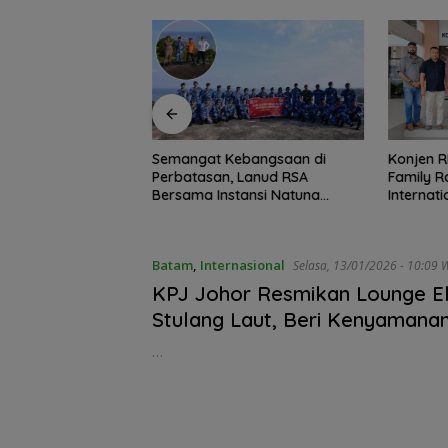
ah Putih Raksasa
Semangat Kebangsaan di
Konjen R
Ujung Utara
Perbatasan, Lanud RSA
Family R
Basarnas Natuna
Bersama Instansi Natuna
Internat
sionalisme dari
Meriahkan Persiapan HUT Ke-
Cup 202
batasan
81 RI
Batam
,
Internasional
Selasa, 13/01/2026 - 1
KPJ Johor Resmikan Lounge Ek
Stulang Laut, Beri Kenyamanan
Kepri Sejak Tiba
…