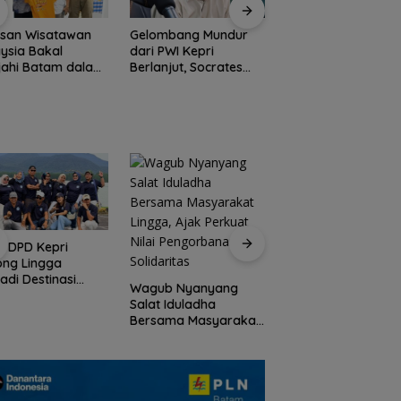
usan Wisatawan
Gelombang Mundur
BP Batam Perkuat
ysia Bakal
dari PWI Kepri
Transparansi Lay
jahi Batam dalam
Berlanjut, Socrates
Pertanahan, Alokas
ly Rally Wisata
Ketua Pertama
Tanah Reguler Seg
on 3
Periode 2004–2008
Hadir Melalui LMS
Ikut Tinggalkan
Organisasi
I DPD Kepri
Peringati HPN 2026
ong Lingga
Komunitas Jurnalis
adi Destinasi
Kepri Gelar Syukur
Wagub Nyanyang
ta Unggulan
hingga Ziarah Ma
Salat Iduladha
lauan Riau
Tokoh Pers
Bersama Masyarakat
Lingga, Ajak Perkuat
Nilai Pengorbanan
dan Solidaritas