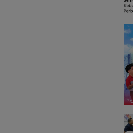
Tahan
Tinggalkan Kenangan
Bendera Merah Putih
Sem
Indah di Pulau Jemaja,
Raksasa Berkibar di
Keb
an
Mahasiswa KKN-PPM
Ujung Utara Indonesia,
Perb
UGM Dilepas dengan
Basarnas Natuna
RSA 
a
Penuh Kehangatan
Gaungkan
Nat
oleh Kades Bukit Padi
Nasionalisme dari
Pers
Wilayah Perbatasan
RI