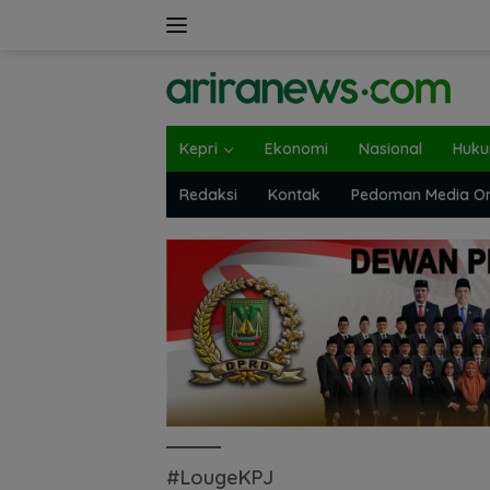
Langsung
ke
konten
Kepri
Ekonomi
Nasional
Huk
Redaksi
Kontak
Pedoman Media On
#LougeKPJ