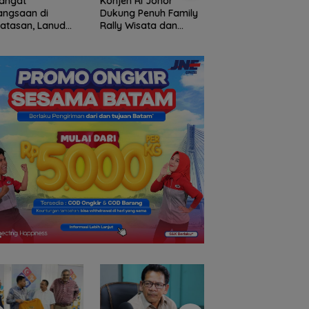
angat
Konjen RI Johor
Ratusan Wisatawa
angsaan di
Dukung Penuh Family
Malaysia Bakal
atasan, Lanud
Rally Wisata dan
Jelajahi Batam da
Bersama Instansi
International Soccer
Family Rally Wisat
una Meriahkan
Batam Cup 2026
Season 3
iapan HUT Ke-81