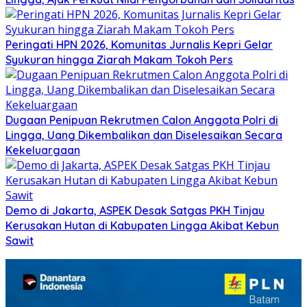
Peringati HPN 2026, Komunitas Jurnalis Kepri Gelar
Syukuran hingga Ziarah Makam Tokoh Pers
Dugaan Penipuan Rekrutmen Calon Anggota Polri di
Lingga, Uang Dikembalikan dan Diselesaikan Secara
Kekeluargaan
Demo di Jakarta, ASPEK Desak Satgas PKH Tinjau
Kerusakan Hutan di Kabupaten Lingga Akibat Kebun
Sawit