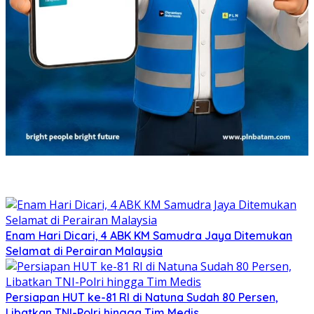
Enam Hari Dicari, 4 ABK KM Samudra Jaya Ditemukan
Selamat di Perairan Malaysia
Persiapan HUT ke-81 RI di Natuna Sudah 80 Persen,
Libatkan TNI-Polri hingga Tim Medis