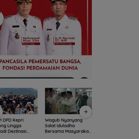
ub Nyanyang
Peringati HPN 2026,
Dugaan Penipuan
t Iduladha
Komunitas Jurnalis
Rekrutmen Calon
sama Masyarakat
Kepri Gelar Syukuran
Anggota Polri di
ga, Ajak Perkuat
hingga Ziarah Makam
Lingga, Uang