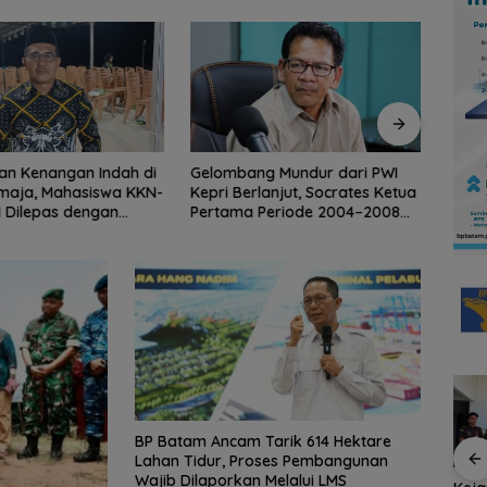
ng Mundur dari PWI
BP Batam Perkuat
Stop 
rlanjut, Socrates Ketua
Transparansi Layanan
Lubu
 Periode 2004–2008
Pertanahan, Alokasi Tanah
Anak
ggalkan Organisasi
Reguler Segera Hadir Melalui
LMS
BP Batam Ancam Tarik 614 Hektare
Lahan Tidur, Proses Pembangunan
Wajib Dilaporkan Melalui LMS