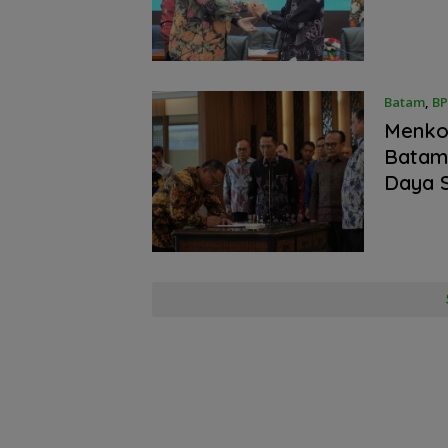
Dikembalikan dan
Lingga Akibat 
Diselesaikan Secara
Sawit
Kekeluargaan
Batam
,
BP
Menko 
Batam
Daya 