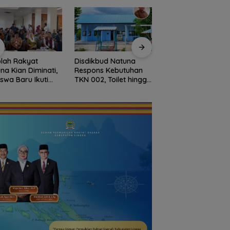
ikbud Natuna
Dokter Militer dari
Basarnas Libatkan
pons Kebutuhan
Natuna, Wakili
Helikopter Sikorsky
002, Toilet hingga
Indonesia di
Pencarian KM
ataan Lingkungan
Konferensi Bedah
Samudra Jaya
era Dibangun
Ortopedi Asia
Kelautan Diperluas
Tenggara
dari Udara