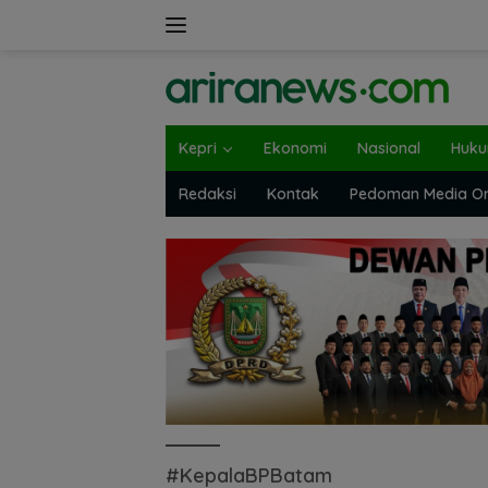
Langsung
ke
konten
Kepri
Ekonomi
Nasional
Huk
Redaksi
Kontak
Pedoman Media On
#KepalaBPBatam