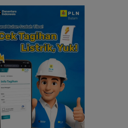
i Pengorbanan
Tokoh Pers
Dikembalikan dan
Solidaritas
Diselesaikan Secar
Kekeluargaan