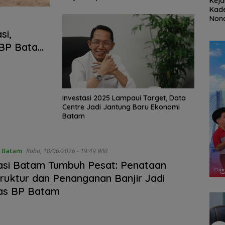
n,
Ratusan Wisatawan
Kejari Natuna Tahan
Tin
ja
Malaysia Bakal
Kades Selaut
Inda
 Anak
Jelajahi Batam dalam
Nonaktif, Dugaan
Mah
Hak
Family Rally Wisata
Korupsi APBDes
UGM 
si,
Season 3
Rugikan Negara
Pen
 BP Batam
Rp533 Juta
oleh
3
Investasi 2025 Lampaui Target, Data
Centre Jadi Jantung Baru Ekonomi
Batam
 Batam
Rabu, 10/06/2026 - 19:49 WIB
asi Batam Tumbuh Pesat: Penataan
truktur dan Penanganan Banjir Jadi
tas BP Batam