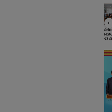
kat,
Kejari Natuna Tahan
Sekolah Rakyat
Disd
ran
Kades Selaut
Natuna Kian Diminati,
Res
uh WC
Nonaktif, Dugaan
93 Siswa Baru Ikuti
TKN 
i
Korupsi APBDes
MPLS Perdana Tahun
Pen
swa
Rugikan Negara
Ajaran 2026
Seg
Rp533 Juta