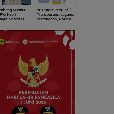
Batam Perkuat
Stop Penyelidikan,
Pemko Batam
sparansi Layanan
Polsek Lubuk Baja
Petakan Kebutuha
anahan, Alokasi
Tegaskan Kasus Anak
Guru untuk
h Reguler Segera
Murni Masalah Hak
Pemerataan Tena
r Melalui LMS
Asuh
Pendidik