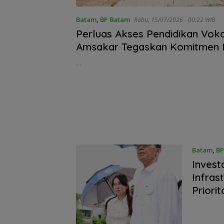
BP Batam Perkuat
Stop Penyelidika
Transparansi Layanan
Polsek Lubuk Ba
Pertanahan, Alokasi
Tegaskan Kasus
Batam
,
BP Batam
Rabu, 15/07/2026 - 00:22 WIB
Tanah Reguler Segera
Murni Masalah 
Perluas Akses Pendidikan Voka
Hadir Melalui LMS
Asuh
Amsakar Tegaskan Komitmen
Dukung Pembangunan SMKN 1
…
Batam
,
BP
Invest
Infras
Priori