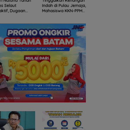
ggalkan Kenangan
Gelombang Mundur
BP Batam Perkuat
h di Pulau Jemaja,
dari PWI Kepri
Transparansi Lay
asiswa KKN-PPM
Berlanjut, Socrates
Pertanahan, Alokas
Dilepas dengan
Ketua Pertama
Tanah Reguler Seg
uh Kehangatan
Periode 2004–2008
Hadir Melalui LMS
 Kades Bukit Padi
Ikut Tinggalkan
Organisasi