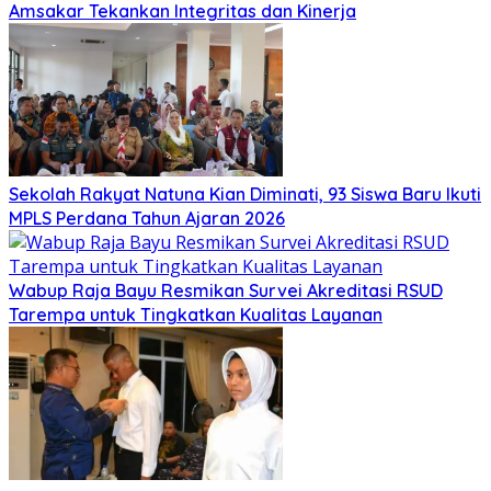
Amsakar Tekankan Integritas dan Kinerja
Sekolah Rakyat Natuna Kian Diminati, 93 Siswa Baru Ikuti
MPLS Perdana Tahun Ajaran 2026
Wabup Raja Bayu Resmikan Survei Akreditasi RSUD
Tarempa untuk Tingkatkan Kualitas Layanan