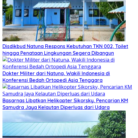
Disdikbud Natuna Respons Kebutuhan TKN 002, Toilet
hingga Penataan Lingkungan Segera Dibangun
Dokter Militer dari Natuna, Wakili Indonesia di
Konferensi Bedah Ortopedi Asia Tenggara
Basarnas Libatkan Helikopter Sikorsky, Pencarian KM
Samudra Jaya Kelautan Diperluas dari Udara