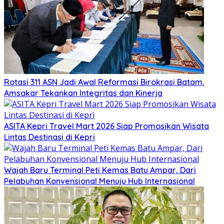
Rotasi 311 ASN Jadi Awal Reformasi Birokrasi Batam,
Amsakar Tekankan Integritas dan Kinerja
ASITA Kepri Travel Mart 2026 Siap Promosikan Wisata
Lintas Destinasi di Kepri
Wajah Baru Terminal Peti Kemas Batu Ampar, Dari
Pelabuhan Konvensional Menuju Hub Internasional