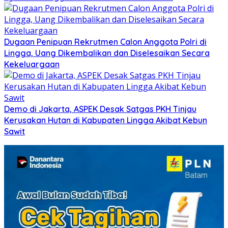
Dugaan Penipuan Rekrutmen Calon Anggota Polri di
Lingga, Uang Dikembalikan dan Diselesaikan Secara
Kekeluargaan
Demo di Jakarta, ASPEK Desak Satgas PKH Tinjau
Kerusakan Hutan di Kabupaten Lingga Akibat Kebun
Sawit