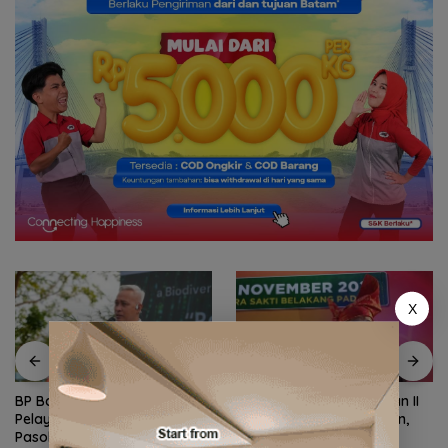
X
BP Batam Optimalkan
Ekonomi Kepri di Triwulan II
Pelayanan Air Bersih,
2026 Tumbuh 6,99 Persen,
Pasokan Kawasan NDP dari
Tertinggi di Sumatera