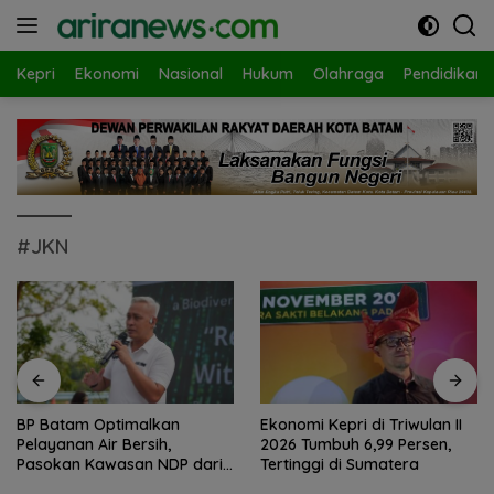
Langsung
ke
konten
Kepri
Ekonomi
Nasional
Hukum
Olahraga
Pendidikan
#JKN
BP Batam Optimalkan
Ekonomi Kepri di Triwulan II
Pelayanan Air Bersih,
2026 Tumbuh 6,99 Persen,
Pasokan Kawasan NDP dari
Tertinggi di Sumatera
Waduk Duriangkang