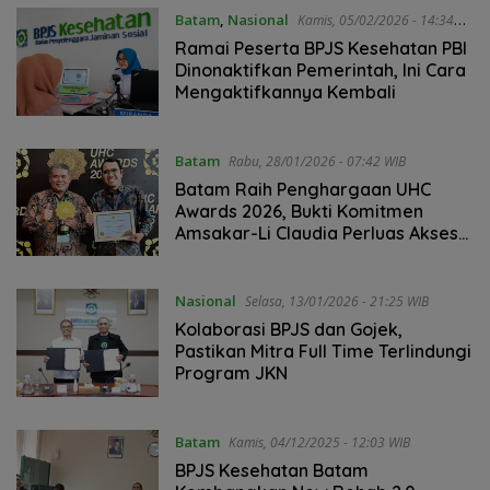
2026
Batam
,
Nasional
Kamis, 05/02/2026 - 14:34
WIB
Ramai Peserta BPJS Kesehatan PBI
Dinonaktifkan Pemerintah, Ini Cara
Mengaktifkannya Kembali
Batam
Rabu, 28/01/2026 - 07:42 WIB
Batam Raih Penghargaan UHC
Awards 2026, Bukti Komitmen
Amsakar-Li Claudia Perluas Akses
Jaminan Kesehatan
Nasional
Selasa, 13/01/2026 - 21:25 WIB
Kolaborasi BPJS dan Gojek,
Pastikan Mitra Full Time Terlindungi
Program JKN
Batam
Kamis, 04/12/2025 - 12:03 WIB
BPJS Kesehatan Batam