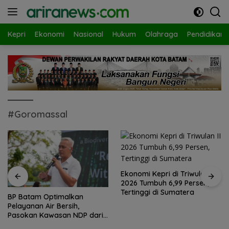
Langsung
ke
konten
Kepri
Ekonomi
Nasional
Hukum
Olahraga
Pendidikan
#Goromassal
Ekonomi Kepri di Triwulan II
2026 Tumbuh 6,99 Persen,
Tertinggi di Sumatera
BP Batam Optimalkan
Pelayanan Air Bersih,
Pasokan Kawasan NDP dari
Waduk Duriangkang