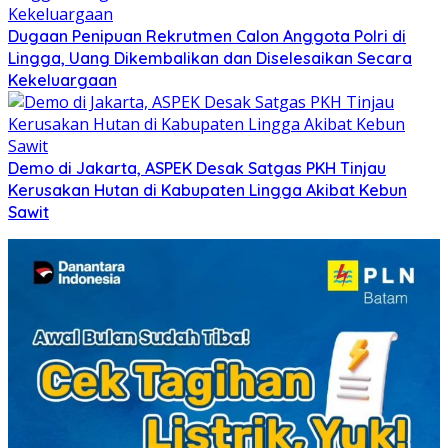
Dugaan Penipuan Rekrutmen Calon Anggota Polri di
Lingga, Uang Dikembalikan dan Diselesaikan Secara
Kekeluargaan
Demo di Jakarta, ASPEK Desak Satgas PKH Tinjau
Kerusakan Hutan di Kabupaten Lingga Akibat Kebun
Sawit