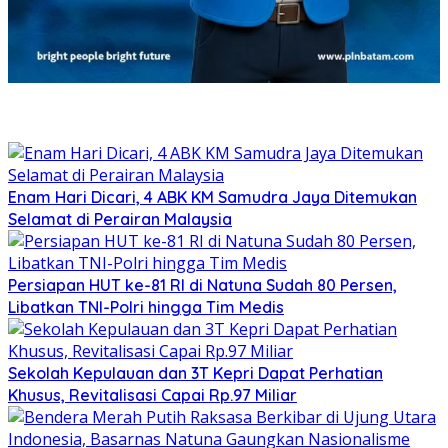
Enam Hari Dicari, 4 ABK KM Samudra Jaya Ditemukan
Selamat di Perairan Malaysia
Persiapan HUT ke-81 RI di Natuna Sudah 80 Persen,
Libatkan TNI-Polri hingga Tim Medis
Sekolah Kepulauan dan 3T Kepri Dapat Perhatian
Khusus, Revitalisasi Capai Rp.97 Miliar