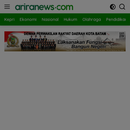
Langsung
ke
konten
Kepri
Ekonomi
Nasional
Hukum
Olahraga
Pendidikan