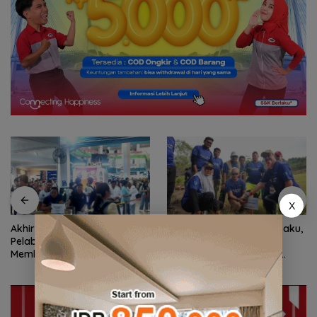
X
Akhir Pekan, Arus Wisman di
Perkuat Ketahanan Air Baku,
Pelabuhan Batam Centre
BP Batam Gandeng Mc
Membludak
Dermott Tanam Bambu
Betung di Bendungan Sei
Nongsa