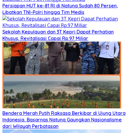
Persiapan HUT ke-81 RI di Natuna Sudah 80 Persen,
Libatkan TNI-Polri hingga Tim Medis
Sekolah Kepulauan dan 3T Kepri Dapat Perhatian
Khusus, Revitalisasi Capai Rp.97 Miliar
Bendera Merah Putih Raksasa Berkibar di Ujung Utara
Indonesia, Basarnas Natuna Gaungkan Nasionalisme
dari Wilayah Perbatasan