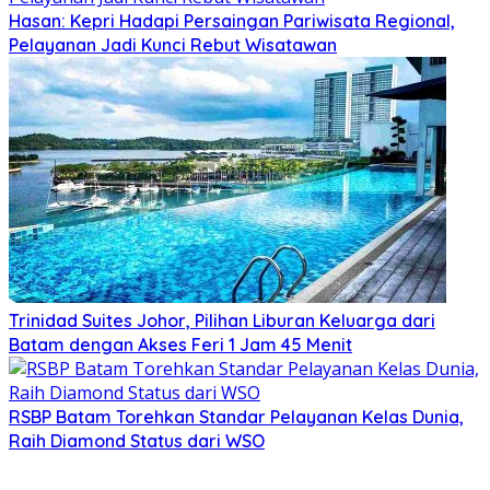
Hasan: Kepri Hadapi Persaingan Pariwisata Regional,
Pelayanan Jadi Kunci Rebut Wisatawan
Trinidad Suites Johor, Pilihan Liburan Keluarga dari
Batam dengan Akses Feri 1 Jam 45 Menit
RSBP Batam Torehkan Standar Pelayanan Kelas Dunia,
Raih Diamond Status dari WSO