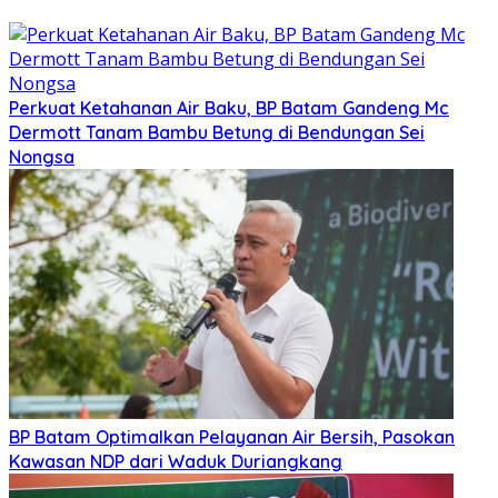
Perkuat Ketahanan Air Baku, BP Batam Gandeng Mc
Dermott Tanam Bambu Betung di Bendungan Sei
Nongsa
BP Batam Optimalkan Pelayanan Air Bersih, Pasokan
Kawasan NDP dari Waduk Duriangkang